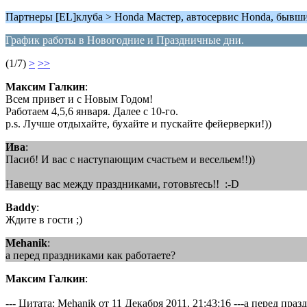
Партнеры [EL]клуба > Honda Мастер, автосервис Honda, бывш
График работы в Новогодние и Праздничные дни.
(1/7)
>
>>
Максим Галкин
:
Всем привет и с Новым Годом!
Работаем 4,5,6 января. Далее с 10-го.
p.s. Лучше отдыхайте, бухайте и пускайте фейерверки!))
Ива
:
Пасиб! И вас с наступающим счастьем и весельем!!))
Навещу вас между праздниками, готовьтесь!! :-D
Baddy
:
Ждите в гости ;)
Mehanik
:
а перед праздниками как работаете?
Максим Галкин
:
--- Цитата: Mehanik от 11 Декабря 2011, 21:43:16 ---а перед пра