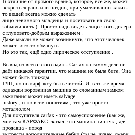
В отличие от прямого вранья, которое, всё же, может
вскрыться рано или поздно, при умалчивании каких-
то вещей всегда можно сделать
лицо невинного младенца и посетовать на свою
забывчивость ). Просто надо видеть лицо этого дилера,
с глуповато-добрым выражением .
Даже мысли не может возникнуть, что этот человек
может кого-то обмануть .
Но это так, ещё одно лирическое отступление .
Вывод из всего этого один - Carfax на самом деле не
даёт никакой гарантии, что машина не была бита. Она
может быть трижды
ГЛП, но по карфаксу быть чистой. И, в то же время,
однажды ворованная машина со сломанным замком
зажигания может иметь salvage
history , и по всем понятиям , это уже просто
металлолом .
Для покупателя carfax - это самоуспокоение (как же,
мне сам КАРФАКС сказал, что машина ништяк , для
продавца - повод
вытрясти дополнительные бабки (ты чё, чувак, смари