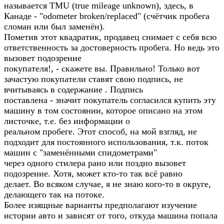
называется TMU (true mileage unknown), здесь, в
Канаде - "odometer broken/replaced" (счётчик пробега
сломан или был заменён).
Пометив этот квадратик, продавец снимает с себя всю
ответственность за достоверность пробега. Но ведь это
вызовет подозрение
покупателя!, - скажете вы. Правильно! Только вот
зачастую покупатели ставят свою подпись, не
вчитываясь в содержание . Подпись
поставлена - значит покупатель согласился купить эту
машину в том состоянии, которое описано на этом
листочке, т.е. без информации о
реальном пробеге. Этот способ, на мой взгляд, не
подходит для постоянного использования, т.к. поток
машин с "заменёнными спидометрами"
через одного стилера рано или поздно вызовет
подозрение. Хотя, может кто-то так всё равно
делает. Во всяком случае, я не знаю кого-то в округе,
делающего так на потоке.
Более изящные варианты предполагают изучение
истории авто и зависят от того, откуда машина попала