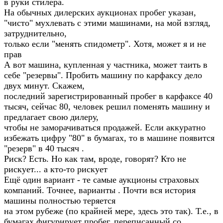
в руки стилера.
На обычных дилерских аукционах пробег указан,
"чисто" мухлевать с этими машинами, на мой взгляд,
затруднительно,
только если "менять спидометр". Хотя, может я и не
прав
А вот машина, купленная у частника, может таить в
себе "резервы". Пробить машину по карфаксу дело
двух минут. Скажем,
последний зарегистрированный пробег в карфаксе 40
тысяч, сейчас 80, человек решил поменять машину и
предлагает свою дилеру,
чтобы не заморачиваться продажей. Если аккуратно
избежать цифру "80" в бумагах, то в машине появится
"резерв" в 40 тысяч .
Риск? Есть. Но как там, вроде, говорят? Кто не
рискует... а кто-то рискует
Ещё один вариант - те самые аукционы страховых
компаний. Точнее, варианты . Почти вся история
машины полностью теряется
на этом рубеже (по крайней мере, здесь это так). Т.е., в
бумагах фигурирует пробег, переписанный со