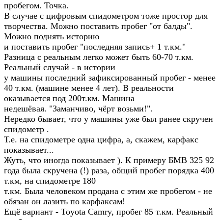
пробегом. Точка.
В случае с цифровым спидометром тоже простор для
творчества. Можно поставить пробег "от балды".
Можно поднять историю
и поставить пробег "последняя запись+ 1 т.км."
Разница с реальным легко может быть 60-70 т.км.
Реальный случай - в истории
у машины последний зафиксированный пробег - менее
40 т.км. (машине менее 4 лет). В реальности
оказывается под 200т.км. Машина
недешёвая. "Заманчиво, чёрт возьми!".
Нередко бывает, что у машины уже был ранее скручен
спидометр .
Т.е. на спидометре одна цифра, а, скажем, карфакс
показывает...
Жуть, что иногда показывает ). К примеру БМВ 325 92
года была скручена (!) раза, общий пробег порядка 400
т.км, на спидометре 180
т.км. Была человеком продана с этим же пробегом - не
обязан он лазить по карфаксам!
Ещё вариант - Toyota Camry, пробег 85 т.км. Реальный