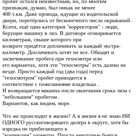
пробег остался неизвестным, но, по многим
признакам, думаю, был никак не менее
400 т.км. Даже провода, идущие из водительской
двери, перетёрлись от бесконечного числа окрываний .
Ксати, ещё одна категория "корректоров" - люди,
берущие машину в лиз. В договоре оговаривается
километраж, свыше которого при
возврате придётся доплачивать за каждый экстра-
километр. Доплачивать хотят не все. Обходят и
засвечивание пробега при техосмотре или
его вариантах, хотя эти "техосмотры" есть далеко не
везде. Просто каждый год (два года) перед
"техосмотром" пробег приводится в
соответствие с пожеланиями владельца .
И возвращается машина после окончания срока лиза с
"небольшим" пробегом .
Вариантов, как видим, море.
Что же происходит в жизни? А в жизни я не знаю НИ
ОДНОГО русскоговорящего дилера в округе, хотя бы
изредка не прибегающего к
"коррекции" одометра. Просто некоторые боятся