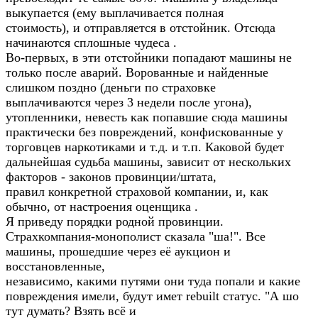
выкупается (ему выплачивается полная
стоимость), и отправляется в отстойник. Отсюда
начинаются сплошные чудеса .
Во-первых, в эти отстойники попадают машины не
только после аварий. Ворованные и найденные
слишком поздно (деньги по страховке
выплачиваются через 3 недели после угона),
утопленники, невесть как попавшие сюда машины
практически без повреждений, конфискованные у
торговцев наркотиками и т.д. и т.п. Каковой будет
дальнейшая судьба машины, зависит от нескольких
факторов - законов провинции/штата,
правил конкретной страховой компании, и, как
обычно, от настроения оценщика .
Я приведу порядки родной провинции.
Страхкомпания-монополист сказала "ша!". Все
машины, прошедшие через её аукцион и
восстановленные,
независимо, какими путями они туда попали и какие
повреждения имели, будут имет rebuilt статус. "А шо
тут думать? Взять всё и