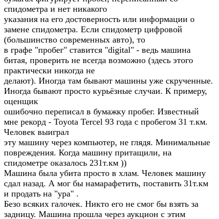
спидометра и нет никакого
указания на его достоверность или информации о
замене спидометра. Если спидометр цифровой
(большинство современных авто), то
в графе "пробег" ставится "digital" - ведь машина
битая, проверить не всегда возможно (здесь этого
практически никогда не
делают). Иногда там бывают машины уже скрученные.
Иногда бывают просто курьёзные случаи. К примеру,
оценщик
ошибочно переписал в бумажку пробег. Известный
мне рекорд - Toyota Tercel 93 года с пробегом 31 т.км.
Человек выиграл
эту машину через компьютер, не глядя. Минимальные
повреждения. Когда машину притащили, на
спидометре оказалось 231т.км ))
Машина была убита просто в хлам. Человек машину
сдал назад. А мог бы намарафетить, поставить 31т.км
и продать на "ура" .
Безо всяких галочек. Никто его не смог бы взять за
задницу. Машина прошла через аукцион с этим