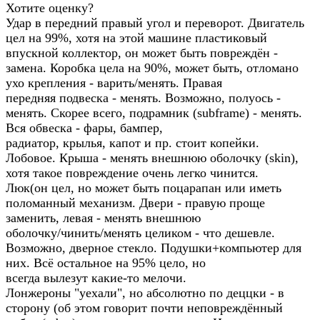
Хотите оценку?
Удар в передний правый угол и переворот. Двигатель
цел на 99%, хотя на этой машине пластиковый
впускной коллектор, он может быть повреждён -
замена. Коробка цела на 90%, может быть, отломано
ухо крепления - варить/менять. Правая
передняя подвеска - менять. Возможно, полуось -
менять. Скорее всего, подрамник (subframe) - менять.
Вся обвеска - фары, бампер,
радиатор, крылья, капот и пр. стоит копейки.
Лобовое. Крыша - менять внешнюю оболочку (skin),
хотя такое повреждение очень легко чинится.
Люк(он цел, но может быть поцарапан или иметь
поломанный механизм. Двери - правую проще
заменить, левая - менять внешнюю
оболочку/чинить/менять целиком - что дешевле.
Возможно, дверное стекло. Подушки+компьютер для
них. Всё остальное на 95% цело, но
всегда вылезут какие-то мелочи.
Лонжероны "уехали", но абсолютно по деццки - в
сторону (об этом говорит почти неповреждённый