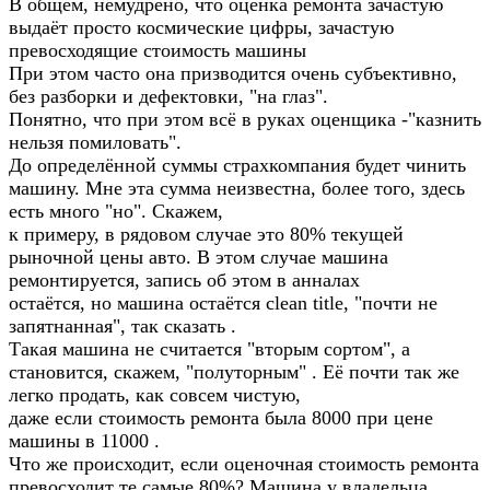
В общем, немудрено, что оценка ремонта зачастую
выдаёт просто космические цифры, зачастую
превосходящие стоимость машины
При этом часто она призводится очень субъективно,
без разборки и дефектовки, "на глаз".
Понятно, что при этом всё в руках оценщика -"казнить
нельзя помиловать".
До определённой суммы страхкомпания будет чинить
машину. Мне эта сумма неизвестна, более того, здесь
есть много "но". Скажем,
к примеру, в рядовом случае это 80% текущей
рыночной цены авто. В этом случае машина
ремонтируется, запись об этом в анналах
остаётся, но машина остаётся clean title, "почти не
запятнанная", так сказать .
Такая машина не считается "вторым сортом", а
становится, скажем, "полуторным" . Её почти так же
легко продать, как совсем чистую,
даже если стоимость ремонта была 8000 при цене
машины в 11000 .
Что же происходит, если оценочная стоимость ремонта
превосходит те самые 80%? Машина у владельца