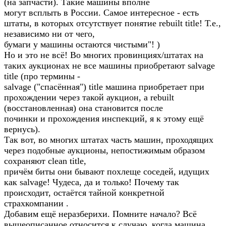
(на запчасти). Такие машины вполне
могут всплыть в России. Самое интересное - есть
штаты, в которых отсутствует понятие rebuilt title! Т.е.,
независимо ни от чего,
бумаги у машины остаются чистыми"! )
Но и это не всё! Во многих провинциях/штатах на
таких аукционах не все машины приобретают salvage
title (про термины -
salvage ("спасённая") titlе машина приобретает при
прохождении через такой аукцион, a rebuilt
(восстановленная) она становится после
починки и прохождения инспекций, я к этому ещё
вернусь).
Так вот, во многих штатах часть машин, проходящих
через подобные аукционы, непостижимым образом
сохраняют clean title,
причём биты они бывают похлеще соседей, идущих
как salvage! Чудеса, да и только! Почему так
происходит, остаётся тайной конкретной
страхкомпании .
Добавим ещё неразберихи. Помните начало? Всё
вышеописанное относится к случаю, когда машина