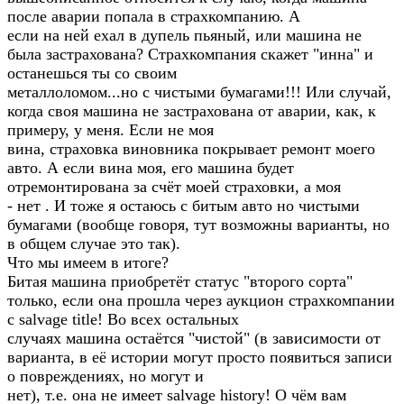
после аварии попала в страхкомпанию. А
если на ней ехал в дупель пьяный, или машина не
была застрахована? Страхкомпания скажет "инна" и
останешься ты со своим
металлоломом...но с чистыми бумагами!!! Или случай,
когда своя машина не застрахована от аварии, как, к
примеру, у меня. Если не моя
вина, страховка виновника покрывает ремонт моего
авто. А если вина моя, его машина будет
отремонтирована за счёт моей страховки, а моя
- нет . И тоже я остаюсь с битым авто но чистыми
бумагами (вообще говоря, тут возможны варианты, но
в общем случае это так).
Что мы имеем в итоге?
Битая машина приобретёт статус "второго сорта"
только, если она прошла через аукцион страхкомпании
с salvage title! Во всех остальных
случаях машина остаётся "чистой" (в зависимости от
варианта, в её истории могут просто появиться записи
о повреждениях, но могут и
нет), т.е. она не имеет salvage history! О чём вам