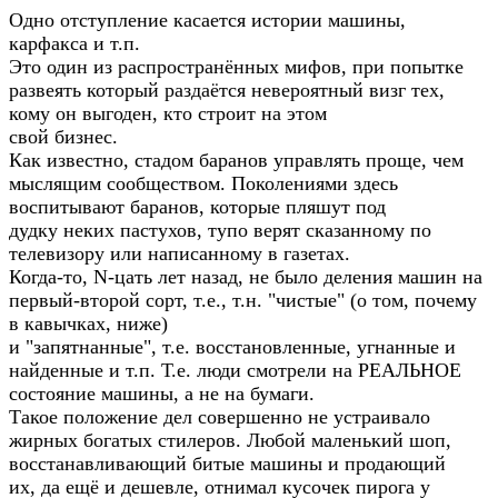
Одно отступление касается истории машины,
карфакса и т.п.
Это один из распространённых мифов, при попытке
развеять который раздаётся невероятный визг тех,
кому он выгоден, кто строит на этом
свой бизнес.
Как известно, стадом баранов управлять проще, чем
мыслящим сообществом. Поколениями здесь
воспитывают баранов, которые пляшут под
дудку неких пастухов, тупо верят сказанному по
телевизору или написанному в газетах.
Когда-то, N-цать лет назад, не было деления машин на
первый-второй сорт, т.е., т.н. "чистые" (о том, почему
в кавычках, ниже)
и "запятнанные", т.е. восстановленные, угнанные и
найденные и т.п. Т.е. люди смотрели на РЕАЛЬНОЕ
состояние машины, а не на бумаги.
Такое положение дел совершенно не устраивало
жирных богатых стилеров. Любой маленький шоп,
восстанавливающий битые машины и продающий
их, да ещё и дешевле, отнимал кусочек пирога у