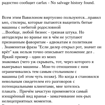
радостно сообщит carfax - No salvage history found.
Всем этим Вавилоном виртуозно пользуются...правил
ьно, стилеры, которые пытаются выцепить битые
машины с небитой родословной
...Вообще, любой бизнес - грязная штука. Но
автодилеры во вранье ни в чём не уступают
признанным фаворитам - адвокатам и политикам
. Знаменитая фраза "Если дилер открыл рот, значит он
врёт" как нельзя точно описывает положение дел .
Яркий пример - один из моих
знакомых (чего уж скрывать, тот, через которого я
выигрывал машины . Мои-то отношения с ним
ограничивались тем самым стольником с
машины (об этом чуть позже). Но когда я становился
невольным свидетелем его разговоров с
потенциальными клиентами, мне хотелось
плакать . Причём зачастую применяется самый
изощрённый вид вранья - замалчивание нек-рых
нелицеприятных моментов.