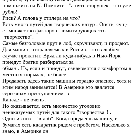
помножить на N. Помните - "а пять старушек - это уже
рубль!".
Риск? А голова у стилера на что?
Есть много путей для творческих натур . Опять, сущ-
ет множество факторов, лимитирующих это
"творчество".
Самые безголовые прут в лоб, скручивают, и продают.
Для машин, отправляемых в Россию, это в любом
случае прокатит. Вряд ли куда-нибудь в Нью-Йорк
приедут братки разбираться за
обман . Ну, если и приедут, ознакомятся с комфортом в
местных тюрьмах, не более.
Продавать здесь такие машины гораздо опаснее, хотя и
этим народ занимается! В Америке это является
серьёзным преступлением, в
Канаде - не очень .
Но оказывается, есть множество уголовно
ненаказуемых путей для такого "творчества"! .
Один из них - "в лоб". Когда продаёшь машину, в
бумагах есть квадратик рядом с пробегом. Насколько я
знаю, в Америке он