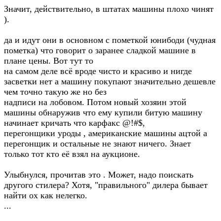
Значит, действительно, в штатах машины плохо чинят
).
да и идут они в основном с пометкой юнибоди (чудная
пометка) что говорит о заранее сладкой машине в
плане цены. Вот тут то
на самом деле всё вроде чисто и красиво и нигде
засветки нет а машину покупают значительно дешевле
чем точно такую же но без
надписи на лобовом. Потом новый хозяин этой
машины обнаружив что ему купили битую машину
начинает кричать что карфакс @!#$,
перегонщики уроды , американские машины ацтой а
перегонщик и остальные не знают ничего. Знает
только тот кто её взял на аукционе.
Улыбнулся, прочитав это . Может, надо поискать
другого стилера? Хотя, "правильного" дилера бывает
найти ох как нелегко.
...