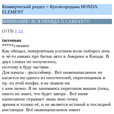
Коммерческий раздел > Купля-продажа HONDA
ELEMENT
ВНИМАНИЕ! ВСЯ ПРАВДА О CARFAX!!!!
(1/13)
>
>>
tarroman
:
*****слизано
Как обещал, невероятным усилием воли поборол лень
и чё-то наваял про битые авто в Америке и Канаде. В
двух словах не получилось,
поэтому я буду частями .
Для начала - дисклэймер . Всё ниженаписанное не
касается ни одного из посетителей, перегонщиков и
пр. из этой конфы, я не знаком ни
с кем лично. Я не занимаюсь перегоном машин (пока,
никто не знает, что будет завтра . Всё ниже
написанное отражает лишь мою точку
зрения и только её, и не является истиной в последней
инстанции. Всё ниженаписанное имеет