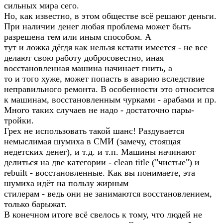
сильных мира сего.
Но, как известно, в этом обществе всё решают деньги.
При наличии денег любая проблема может быть
разрешена тем или иным способом. А
тут и ложка дёгдя как нельзя кстати имеется - не все
делают свою работу добросовестно, иная
восстановленная машина начинает гнить, а
то и того хуже, может попасть в аварию вследствие
неправильного ремонта. В особенности это относится
к машинам, восстановленным чурками - арабами и пр.
Много таких случаев не надо - достаточно пары-
тройки.
Грех не использовать такой шанс! Раздувается
немыслимая шумиха в СМИ (замечу, стоящая
недетских денег), и т.д. и т.п. Машины начинают
делиться на две категории - clean title ("чистые") и
rebuilt - восстановленные. Как вы понимаете, эта
шумиха идёт на пользу жирным
стилерам - ведь они не занимаются восстановлением,
только барыжат.
В конечном итоге всё свелось к тому, что людей не