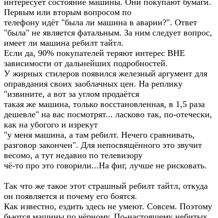
интересует состояние машины. Они покупают бумаги.
Первым или вторым вопросом по
телефону идёт "была ли машина в аварии?". Ответ
"была" не является фатальным. За ним следует вопрос,
имеет ли машина ребилт тайтл.
Если да, 90% покупателей теряют интерес ВНЕ
зависимости от дальнейших подробностей.
У жирных стилеров появился железный аргумент для
оправдания своих заоблачных цен. На реплику
"извините, а вот за углом продаётся
такая же машина, только восстановленная, в 1,5 раза
дешевле" на вас посмотрят... ласково так, по-отечески,
как на убогого и изрекут
"у меня машина, а там ребилт. Нечего сравнивать,
разговор закончен". Для непосвящённого это звучит
весомо, а тут недавно по телевизору
чё-то про это говорили...На фиг, лучше не рисковать.
Так что же такое этот страшный ребилт тайтл, откуда
он появляется и почему его боятся.
Как известно, ездить здесь не умеют. Совсем. Поэтому
бьются машины по чёрному. По-настоящему небитых