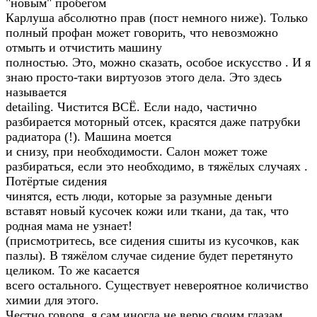
"новым" пробегом
Карлуша абсолютно прав (пост немного ниже). Только
полный профан может говорить, что невозможно
отмыть и отчистить машину
полностью. Это, можно сказать, особое искусство . И я
знаю просто-таки виртуозов этого дела. Это здесь
называется
detailing. Чистится ВСЁ. Если надо, частично
разбирается моторный отсек, красятся даже патрубки
радиатора (!). Машина моется
и снизу, при необходимости. Салон может тоже
разбираться, если это необходимо, в тяжёлых случаях .
Потёртые сидения
чинятся, есть люди, которые за разумные деньги
вставят новый кусочек кожи или ткани, да так, что
родная мама не узнает!
(присмотритесь, все сидения сшиты из кусочков, как
пазлы). В тяжёлом случае сидение будет перетянуто
целиком. То же касается
всего остального. Существует невероятное количиство
химии для этого.
Честно говоря, я сам иногда не верю своим глазам,