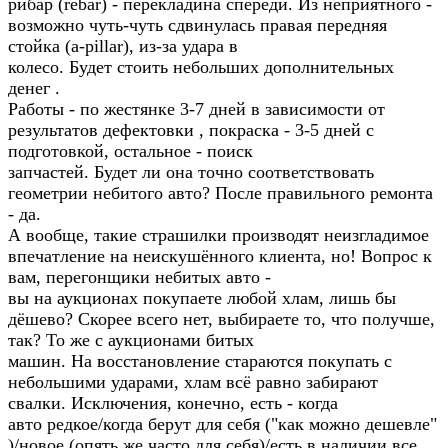
рибар (rebar) - перекладина спереди. Из неприятного -
возможно чуть-чуть сдвинулась правая передняя
стойка (a-pillar), из-за удара в
колесо. Будет стоить небольших дополнительных
денег .
Работы - по жестянке 3-7 дней в зависимости от
результатов дефектовки , покраска - 3-5 дней с
подготовкой, остальное - поиск
запчастей. Будет ли она точно соответствовать
геометрии небитого авто? После правильного ремонта
- да.
А вообще, такие страшилки производят неизгладимое
впечатление на неискушённого клиента, но! Вопрос к
вам, перегонщики небитых авто -
вы на аукционах покупаете любой хлам, лишь бы
дёшево? Скорее всего нет, выбираете то, что получше,
так? То же с аукционами битых
машин. На восстановление стараются покупать с
небольшими ударами, хлам всё равно забирают
свалки. Исключения, конечно, есть - когда
авто редкое/когда берут для себя ("как можно дешевле"
)/новое (опять же часто для себя)/есть в наличии все