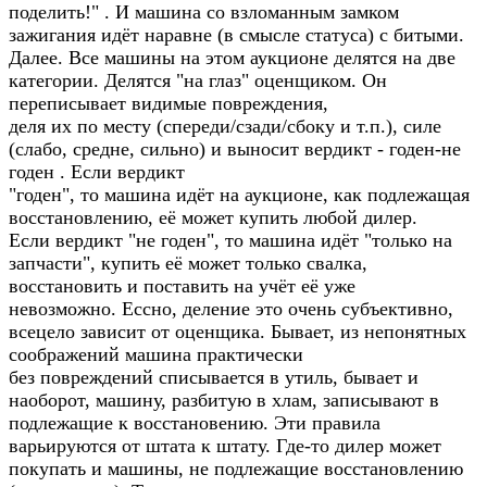
поделить!" . И машина со взломанным замком
зажигания идёт наравне (в смысле статуса) с битыми.
Далее. Все машины на этом аукционе делятся на две
категории. Делятся "на глаз" оценщиком. Он
переписывает видимые повреждения,
деля их по месту (спереди/сзади/сбоку и т.п.), силе
(слабо, средне, сильно) и выносит вердикт - годен-не
годен . Если вердикт
"годен", то машина идёт на аукционе, как подлежащая
восстановлению, её может купить любой дилер.
Если вердикт "не годен", то машина идёт "только на
запчасти", купить её может только свалка,
восстановить и поставить на учёт её уже
невозможно. Ессно, деление это очень субъективно,
всецело зависит от оценщика. Бывает, из непонятных
соображений машина практически
без повреждений списывается в утиль, бывает и
наоборот, машину, разбитую в хлам, записывают в
подлежащие к восстановению. Эти правила
варьируются от штата к штату. Где-то дилер может
покупать и машины, не подлежащие восстановлению