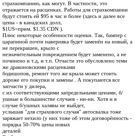
страхкомпанию, как могут. В частности, это
отражается на расценках. Работы для страхкомпании
будут стоить ей $95 в час и более (здесь и далее все
цены - в канадских долл,
$1US=прим. $1.35 CDN ).
Плюс некоторые особенности оценки. Так, бампер с
царапиной почти наверняка будет заменён на новый, а
не перекрашен, крыло с
незначительным повреждением будет заменено, а не
починено и т.д, и т.п. Отчасти это обусловлено теми
же драконовскими расценками
бодишопов, ремонт того же крыла может стоить
дороже его покупки и замены . А покупаются все
запчасти у дилера,
с их соответствующими запредельными ценами, б/
ушные в большинстве случаев - ни-ни. Хотя и в
случае б/ушных халявы не выйдет,
услышав "для страхового случая" автосвалка тоже
заряжает нехило (у них тоже об этом договорённость -
порядка 50-70% цены новых
деталей