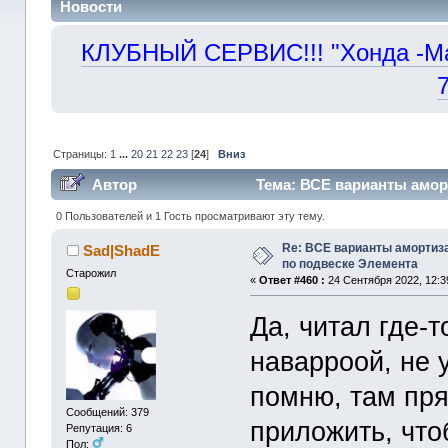
Новости
КЛУБНЫЙ СЕРВИС!!! "Хонда -Маст
Страницы:
1
...
20
21
22
23
[
24
]
Вниз
Автор
Тема: ВСЕ варианты амор
330554 раз)
0 Пользователей и 1 Гость просматривают эту тему.
Re: ВСЕ варианты амортиз
Sad|ShadE
по подвеске Элемента
Старожил
«
Ответ #460 :
24 Сентября 2022, 12:3
Да, читал где-т
наварроой, не у
помню, там пря
Сообщений: 379
приложить, что
Репутация: 6
Пол: