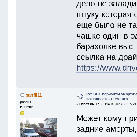
дело не залади
штуку которая 
еще было не так
чашке один в о
барахолке выст
ссылка на драй
https://www.dri
Re: ВСЕ варианты амортиз
panfil11
по подвеске Элемента
panfil11
«
Ответ #467 :
21 Июня 2023, 23:15:21
Новичок
Может кому при
задние аморты,