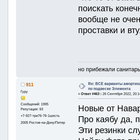
поискать конечн
вообще не очен
проставки и вту
но прибежали санитары
Re: ВСЕ варианты амортиз
911
по подвеске Элемента
Гуру
«
Ответ #463 :
26 Сентября 2022, 20:1
Сообщений: 1995
Новые от Навар
Репутация: 93
+7-927-три76-76-1шесть
Про каябу да, п
2005
Ростов-на-Дону/Питер
Эти резинки сл