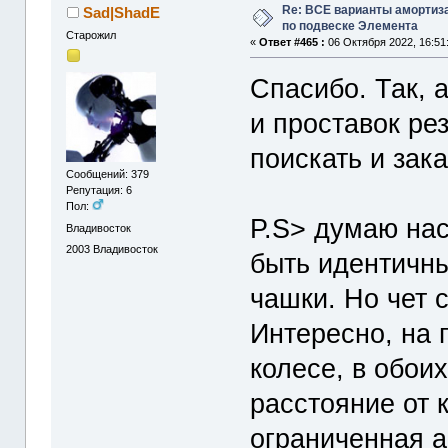
Re: ВСЕ варианты амортиз
Sad|ShadE
по подвеске Элемента
Старожил
«
Ответ #465 :
06 Октября 2022, 16:51
Спасибо. Так, а
и проставок ре
поискать и зака
Сообщений: 379
Репутация: 6
Пол:
P.S> думаю нас
Владивосток
2003
Владивосток
быть идентичны
чашки. Но чет 
Интересно, на
колесе, в обои
расстояние от 
ограниченная 