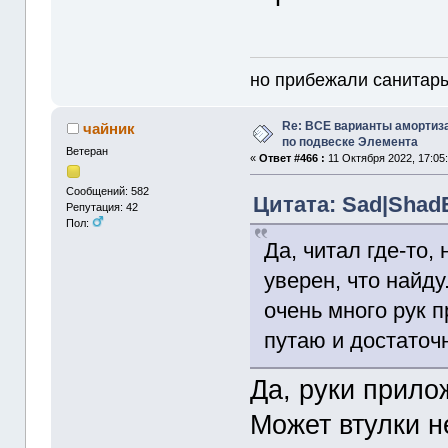
но прибежали санитары
Re: ВСЕ варианты амортиз
чайник
по подвеске Элемента
Ветеран
«
Ответ #466 :
11 Октября 2022, 17:05:
Сообщений: 582
Цитата: Sad|ShadE
Репутация: 42
Пол:
Да, читал где-то,
уверен, что найду
очень много рук п
путаю и достаточ
Да, руки прило
Может втулки н