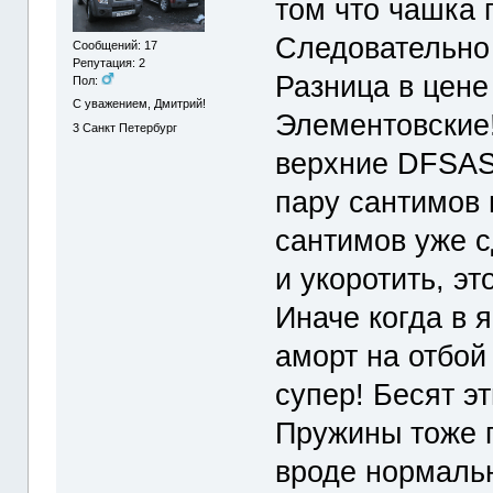
том что чашка 
Следовательно 
Сообщений: 17
Репутация: 2
Разница в цене 
Пол:
С уважением, Дмитрий!
Элементовские!
3
Санкт Петербург
верхние DFSAS
пару сантимов 
сантимов уже с
и укоротить, эт
Иначе когда в 
аморт на отбой
супер! Бесят э
Пружины тоже п
вроде нормальн