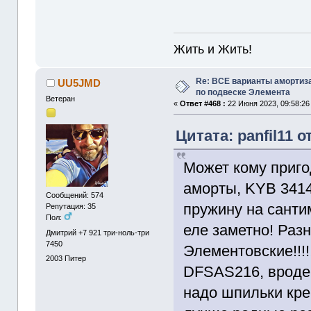
Жить и Жить!
Re: ВСЕ варианты амортиз
UU5JMD
по подвеске Элемента
Ветеран
«
Ответ #468 :
22 Июня 2023, 09:58:26
Цитата: panfil11 о
Может кому приго
аморты, KYB 3414
Сообщений: 574
пружину на санти
Репутация: 35
Пол:
еле заметно! Разн
Дмитрий +7 921 три-ноль-три
7450
Элементовские!!!
2003
Питер
DFSAS216, вроде 
надо шпильки кре