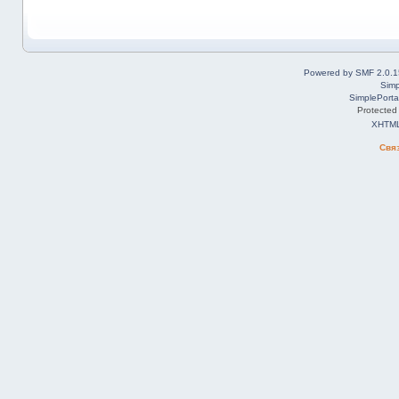
Powered by SMF 2.0.1
Simp
SimplePorta
Protected
XHTM
Свя