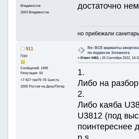
достаточно нем
Владивосток
2003
Владивосток
но прибежали санитары
Re: ВСЕ варианты амортиз
911
по подвеске Элемента
Гуру
«
Ответ #461 :
25 Сентября 2022, 16:3
Сообщений: 1995
1.
Репутация: 93
+7-927-три76-76-1шесть
Либо на разбор
2005
Ростов-на-Дону/Питер
2.
Либо каяба U38
U3812 (под выс
поинтереснее д
p.s.