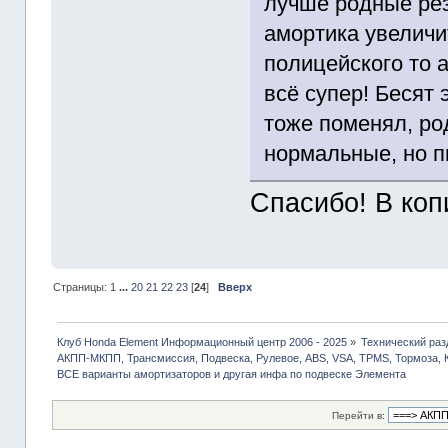
лучше родные реза
амортика увеличи
полицейского то а
всё супер! Бесят
тоже поменял, ро
нормальные, но п
Спасибо! В коп
Страницы:
1
...
20
21
22
23
[
24
]
Вверх
Клуб Honda Element Информационный центр 2006 - 2025
»
Технический раз
АКПП-МКПП, Трансмиссия, Подвеска, Рулевое, ABS, VSA, TPMS, Тормоза, 
ВСЕ варианты амортизаторов и другая инфа по подвеске Элемента
Перейти в: