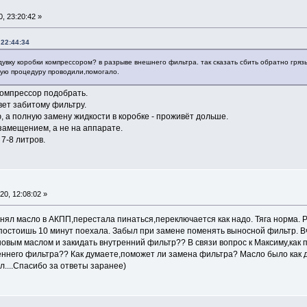
, 23:20:42 »
 22:44:34
увку коробки компрессором? в разрыве внешнего фильтра. так сказать сбить обратно грязь
ую процедуру проводили,помогало.
компрессор подобрать.
ет забитому фильтру.
, а полную замену жидкости в коробке - проживёт дольше.
замещением, а не на аппарате.
7-8 литров.
0, 12:08:02 »
ял масло в АКПП,перестала пинаться,переключается как надо. Тяга норма. Р
,постоишь 10 минут поехала. Забыл при замене поменять выносной фильтр. 
овым маслом и закидать внутренний фильтр?? В связи вопрос к Максиму,как 
еннего фильтра?? Как думаете,поможет ли замена фильтра? Масло было как д
л....Спасибо за ответы заранее)