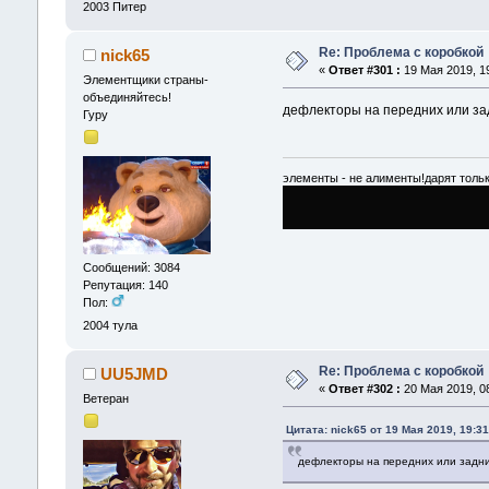
2003
Питер
Re: Проблема с коробкой
nick65
«
Ответ #301 :
19 Мая 2019, 19
Элементщики страны-
объединяйтесь!
дефлекторы на передних или з
Гуру
элементы - не алименты!дарят тольк
Сообщений: 3084
Репутация: 140
Пол:
2004
тула
Re: Проблема с коробкой
UU5JMD
«
Ответ #302 :
20 Мая 2019, 08
Ветеран
Цитата: nick65 от 19 Мая 2019, 19:31
дефлекторы на передних или задн