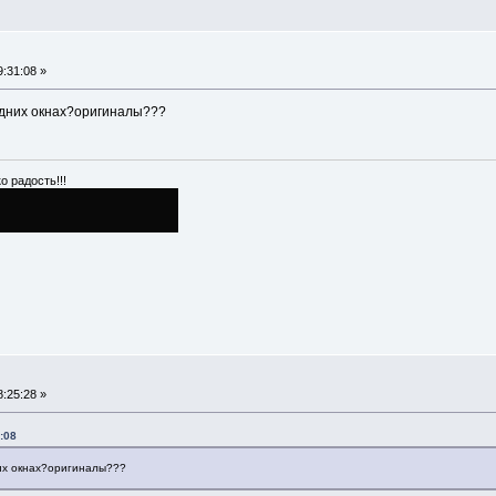
:31:08 »
адних окнах?оригиналы???
о радость!!!
:25:28 »
:08
их окнах?оригиналы???