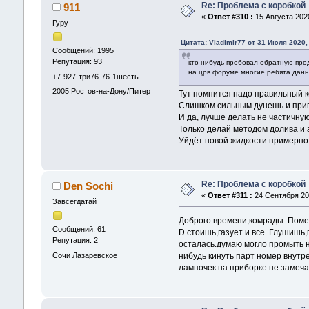
Re: Проблема с коробкой
911
«
Ответ #310 :
15 Августа 2020
Гуру
Цитата: Vladimir77 от 31 Июля 2020,
Сообщений: 1995
Репутация: 93
кто нибудь пробовал обратную прод
на црв форуме многие ребята данн
+7-927-три76-76-1шесть
2005
Ростов-на-Дону/Питер
Тут помнится надо правильный 
Слишком сильным дунешь и прив
И да, лучше делать не частичную
Только делай методом долива и 
Уйдёт новой жидкости примерно 
Re: Проблема с коробкой
Den Sochi
«
Ответ #311 :
24 Сентября 202
Завсегдатай
Доброго времени,комрады. Помен
Сообщений: 61
D стоишь,газует и все. Глушишь
Репутация: 2
осталась.думаю могло промыть н
Сочи Лазаревское
нибудь кинуть парт номер внутр
лампочек на приборке не замеча