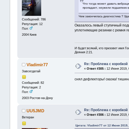
Что тогда может давать вибраци
пропадает, неужели подшипник к
Чем закончилась диагностика ? Уда
Сообщений: 786
Репутация: 12
Оказалось левый ступичный подш
Пол:
уплотняющие резинки с ремня ге
2004
Киев
И будет:всякий, кто призовет имя Го
Деяния 2:21.
Re: Проблема с коробкой
Vladimir77
«
Ответ #305 :
12 Июня 2019, 0
Завсегдатай
снял дефлекторы! сказка! тишина
Сообщений: 82
Репутация: 2
Пол:
2003
Ростов-на-Дону
Re: Проблема с коробкой
UU5JMD
«
Ответ #306 :
12 Июня 2019, 0
Ветеран
Цитата: Vladimir77 от 12 Июня 2019,