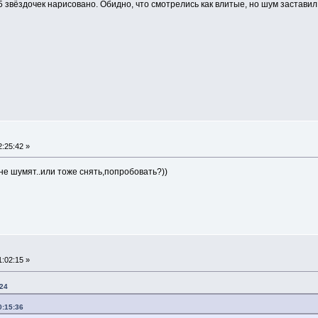
 5 звёздочек нарисовано. Обидно, что смотрелись как влитые, но шум заставил
:25:42 »
 не шумят..или тоже снять,попробовать?))
:02:15 »
:24
0:15:36