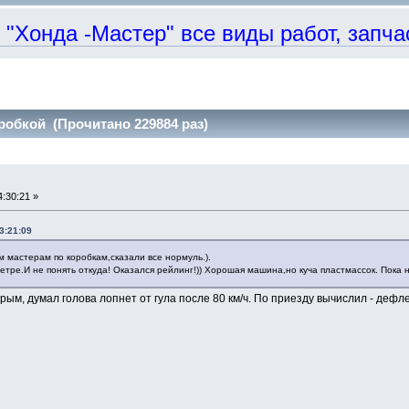
онда -Мастер" все виды работ, запчаст
робкой (Прочитано 229884 раз)
:30:21 »
3:21:09
м мастерам по коробкам,сказали все нормуль.).
етре.И не понять откуда! Оказался рейлинг!)) Хорошая машина,но куча пластмассок. Пока 
рым, думал голова лопнет от гула после 80 км/ч. По приезду вычислил - дефл