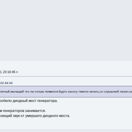
, 23:16:45 »
 22:44:34
тный.мычащий что ли.только появился.будто насосу тяжело качать.со слушалкой лазил,ни
робило диодный мост генератора.
ом генераторов занимается.
 ноющий звук от умершего диодного моста.