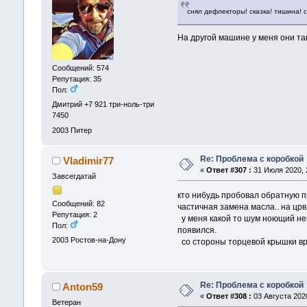
снял дефлекторы! сказка! тишина! с
На другой машине у меня они та
Сообщений: 574
Репутация: 35
Пол:
Дмитрий +7 921 три-ноль-три
7450
2003
Питер
Re: Проблема с коробкой
Vladimir77
«
Ответ #307 :
31 Июля 2020, 2
Завсегдатай
кто нибудь пробовал обратную п
Сообщений: 82
частичная замена масла.. на цр
Репутация: 2
у меня какой то шум ноющий неп
Пол:
появился.
2003
Ростов-на-Дону
со стороны торцевой крышки вро
Re: Проблема с коробкой
Anton59
«
Ответ #308 :
03 Августа 2020
Ветеран