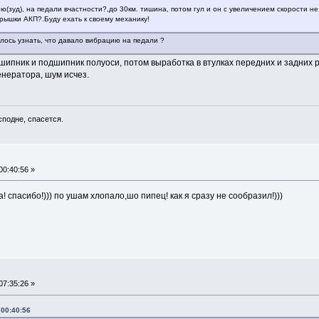
ю(зуд), на педали вчастности?,до 30км. тишина, потом гул и он с увеличением скорости н
рышки АКП?.Буду ехать к своему механику!
лось узнать, что давало вибрацию на педали ?
ипник и подшипник полуоси, потом выработка в втулках передних и задних 
нератора, шум исчез.
сподне, спасется.
0:40:56 »
! спасибо!))) по ушам хлопало,шо пипец! как я сразу не сообразил!)))
7:35:26 »
 00:40:56