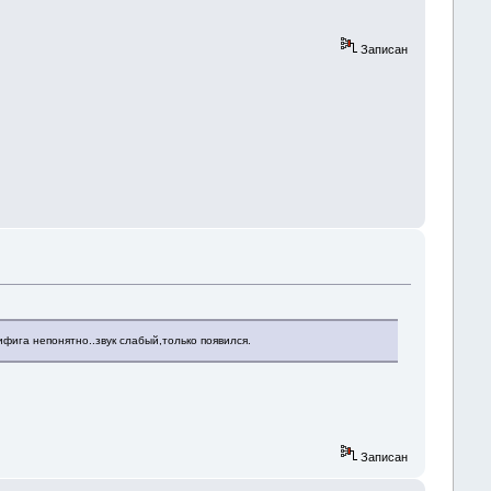
Записан
фига непонятно..звук слабый,только появился.
Записан