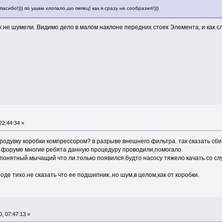
пасибо!))) по ушам хлопало,шо пипец! как я сразу не сообразил!)))
к не шумели. Видимо дело в малом наклоне передних стоек Элемента, и как с
2:44:34 »
родувку коробки компрессором? в разрыве внешнего фильтра. так сказать сбит
в форуме многие ребята данную процедуру проводили,помогало.
онятный.мычащий что ли.только появился.будто насосу тяжело качать.со сл
де тихо.не сказать что ее подшипник..но шум,в целом,как от коробки.
, 07:47:13 »