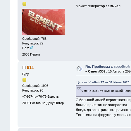
Может генератор замычал
Сообщений: 768
Репутация: 29
Пол:
2003
Пермь
Re: Проблема с коробкой
911
«
Ответ #309 :
15 Августа 2020
Гуру
Цитата: Vladimir77 от 31 Июля 2020,
Сообщений: 1995
Репутация: 93
у меня какой то шум ноющий непоня
+7-927-три76-76-1шесть
С большой долей вероятности п
2005
Ростов-на-Дону/Питер
Лампа при этом не загорается.
Доедь до электрика, кто ремонт
Есть тема на форуме - у многих