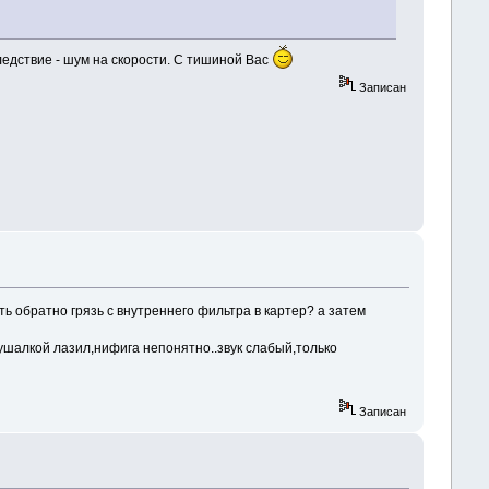
ледствие - шум на скорости. С тишиной Вас
Записан
ь обратно грязь с внутреннего фильтра в картер? а затем
ушалкой лазил,нифига непонятно..звук слабый,только
Записан