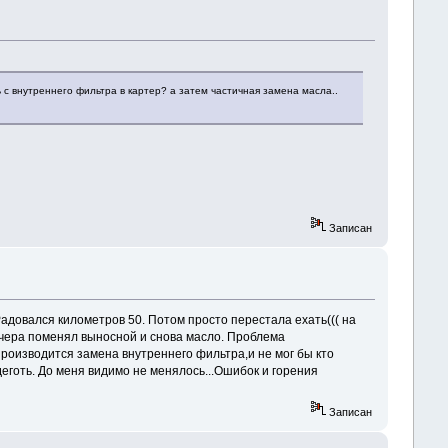
 с внутреннего фильтра в картер? а затем частичная замена масла..
Записан
адовался километров 50. Потом просто перестала ехать((( на
Вчера поменял выносной и снова масло. Проблема
производится замена внутреннего фильтра,и не мог бы кто
еготь. До меня видимо не менялось...Ошибок и горения
Записан