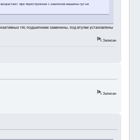
е возрастает, при перестроении с наклоном машины гул не
реактивных тяг, подшипники заменены, под втулки установлены
Записан
Записан