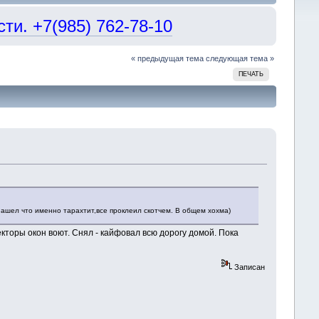
и. +7(985) 762-78-10
« предыдущая тема
следующая тема »
ПЕЧАТЬ
нашел что именно тарахтит,все проклеил скотчем. В общем хохма)
екторы окон воют. Снял - кайфовал всю дорогу домой. Пока
Записан