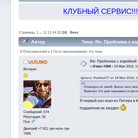
КЛУБНЫЙ СЕРВИС!!! "Х
Страницы:
1
...
12
13
14
15
[
16
]
Вниз
Автор
Тема: Re: Проблема с ко
0 Пользователей и 1 Гость просматривают эту тему.
Re: Проблема с коробкой
UU5JMD
«
Ответ #300 :
19 Мая 2019, 14
Ветеран
Цитата: Vladimir77 от 19 Мая 2019, 1
Отпишусь по своей..Вынес мозг все
Выяснил что шум оказывается при в
Я первый раз ехал из Питера в К
подшипник не загудел
Сообщений: 574
Репутация: 35
Пол:
Дмитрий +7 921 три-ноль-три
7450