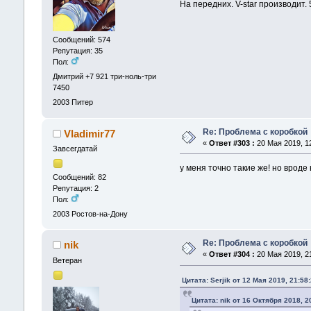
На передних. V-star производит.
Сообщений: 574
Репутация: 35
Пол:
Дмитрий +7 921 три-ноль-три
7450
2003
Питер
Re: Проблема с коробкой
Vladimir77
«
Ответ #303 :
20 Мая 2019, 12
Завсегдатай
у меня точно такие же! но вроде
Сообщений: 82
Репутация: 2
Пол:
2003
Ростов-на-Дону
Re: Проблема с коробкой
nik
«
Ответ #304 :
20 Мая 2019, 21
Ветеран
Цитата: Serjik от 12 Мая 2019, 21:58
Цитата: nik от 16 Октября 2018, 2