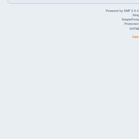
Powered by SMF 2.0.1
Simp
SimplePorta
Protected
XHTM
Свя