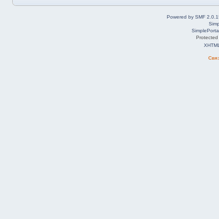
Powered by SMF 2.0.1
Simp
SimplePorta
Protected
XHTM
Свя