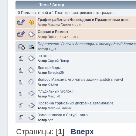
Тема
/
Автор
0 Пользователей и 1 Гость просматривают этот раздел.
График работы в Новогодние и Праздничные дни.
Автор
Максим Галкин
«
1
2
»
Сервис и Ремонт
Автор
Doc
«
1
2
3
4
5
...
25
»
Перенесено: Датчик детонации и кислородный датчи
Автор
G_D
по акпп
Автор
Сергей Питер
Доп приборы
Автор
Seregka29
Вопрос Максиму: что лить в задний дифф sh-awd
Автор
Krioker
Флудильный уголок.)
Автор
Макс 70
Проточка тормозных дисков на автомобиле.
Автор
Максим Галкин
Замена масла в Сатурн-авто
Автор
pez
Страницы: [
1
]
Вверх