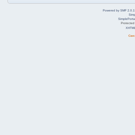
Powered by SMF 2.0.1
Simp
SimplePorta
Protected
XHTM
Свя