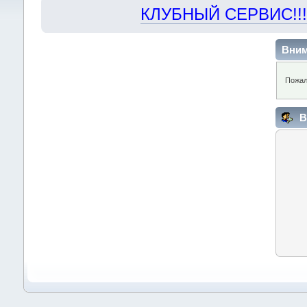
КЛУБНЫЙ СЕРВИС!!! "Х
Вним
Пожал
В