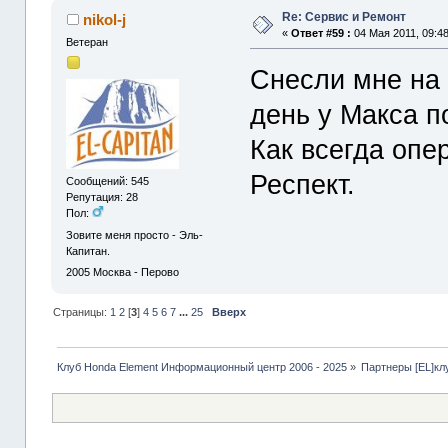
Re: Сервис и Ремонт
nikol-j
«
Ответ #59 :
04 Мая 2011, 09:48
Ветеран
Снесли мне на 
день у Макса п
Как всегда опе
Респект.
Сообщений: 545
Репутация: 28
Пол:
Зовите меня просто - Эль-
Капитан.
2005
Москва - Перово
Страницы:
1
2
[
3
]
4
5
6
7
...
25
Вверх
Клуб Honda Element Информационный центр 2006 - 2025
»
Партнеры [EL]кл