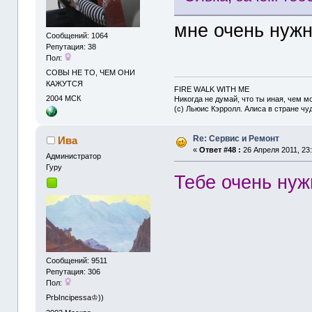
мне очень нужн
Сообщений: 1064
Репутация: 38
Пол:
СОВЫ НЕ ТО, ЧЕМ ОНИ
КАЖУТСЯ
FIRE WALK WITH ME
2004
МСК
Никогда не думай, что ты иная, чем мо
(с) Льюис Кэрролл. Алиса в стране чу
Re: Сервис и Ремонт
Ива
«
Ответ #48 :
26 Апреля 2011, 23:
Администрaтор
Гуру
Тебе очень нужн
Сообщений: 9511
Репутация: 306
Пол:
PrЫncipessa♔))