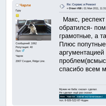
Re: Сервис и Ремонт
Чарли
«
Ответ #58 :
01 Мая 2011, 11:31
Гуру
Макс, респект 
обратился- пом
грамотные, а т
Плюс попутные
Сообщений: 1062
Репутация: 40
аргументацией
Пол:
Чарли
проблем(всмыс
2007
Сходня, Ridge Line.
спасибо всем м
Мужик не баба: сказал- сделал.
Не сделал- ещё раз сказал.
тел. 8-926-522-87-4один