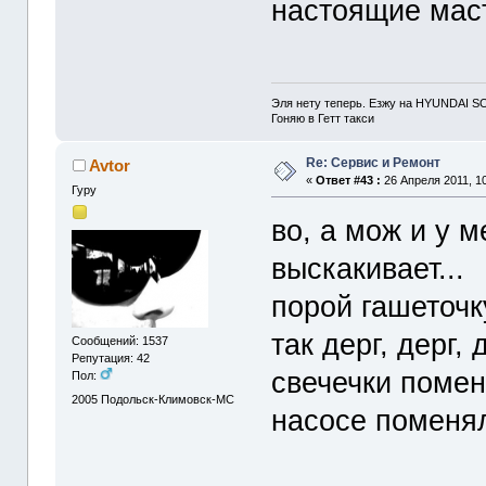
настоящие маст
Эля нету теперь. Езжу на HYUNDAI S
Гоняю в Гетт такси
Re: Сервис и Ремонт
Avtor
«
Ответ #43 :
26 Апреля 2011, 10
Гуру
во, а мож и у м
выскакивает...
порой гашеточк
так дерг, дерг, 
Сообщений: 1537
Репутация: 42
свечечки помен
Пол:
2005
Подольск-Климовск-МС
насосе поменял 