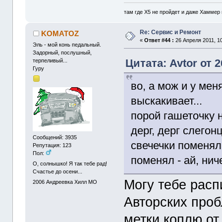
там где Х5 не пройдет и даже Хаммер 
Re: Сервис и Ремонт
KOMATOZ
«
Ответ #44 :
26 Апреля 2011, 10
Эль - мой конь педальный.
Задорный, послушный,
Цитата: Avtor от 2
терпеливый...
Гуру
во, а мож и у мен
выскакивает...
порой гашеточку н
дерг, дерг слегонц
Сообщений: 3935
свечечки поменял
Репутация: 123
Пол:
поменял - ай, нич
О, солнышко! Я так тебе рад!
Счастье до осени...
Могу тебе расп
2006
Андреевка Хилл МО
Авторских проб
метки коплю от