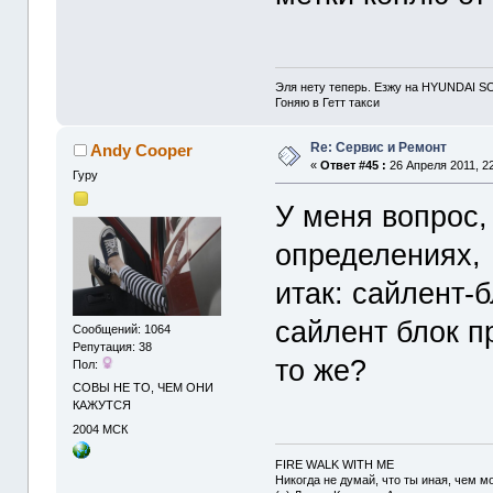
Эля нету теперь. Езжу на HYUNDAI S
Гоняю в Гетт такси
Re: Сервис и Ремонт
Andy Cooper
«
Ответ #45 :
26 Апреля 2011, 22
Гуру
У меня вопрос,
определениях,
итак: сайлент-б
сайлент блок п
Сообщений: 1064
Репутация: 38
то же?
Пол:
СОВЫ НЕ ТО, ЧЕМ ОНИ
КАЖУТСЯ
2004
МСК
FIRE WALK WITH ME
Никогда не думай, что ты иная, чем мо