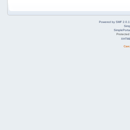
Powered by SMF 2.0.1
Simp
SimplePorta
Protected
XHTM
Свя