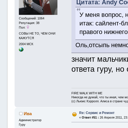
Цитата: Andy Coo
У меня вопрос, 
Сообщений: 1064
итак: сайлент-б
Репутация: 38
Пол:
правого нижнего 
СОВЫ НЕ ТО, ЧЕМ ОНИ
КАЖУТСЯ
Оль,отсыпь немн
2004
МСК
значит мальчики
ответа гуру, но
FIRE WALK WITH ME
Никогда не думай, что ты иная, чем мо
(с) Льюис Кэрролл. Алиса в стране чу
Re: Сервис и Ремонт
Ива
«
Ответ #51 :
26 Апреля 2011, 23:
Администрaтор
Гуру