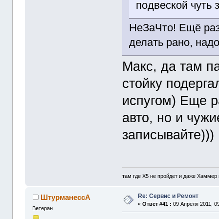
подвеской чуть 
НеЗаЧто! Ещё раз
делать рано, над
Макс, да там п
стойку подерга
испугом) Еще р
авто, но и чужи
записывайте)))
там где Х5 не пройдет и даже Хаммер 
Re: Сервис и Ремонт
ШтурманессА
«
Ответ #41 :
09 Апреля 2011, 09
Ветеран