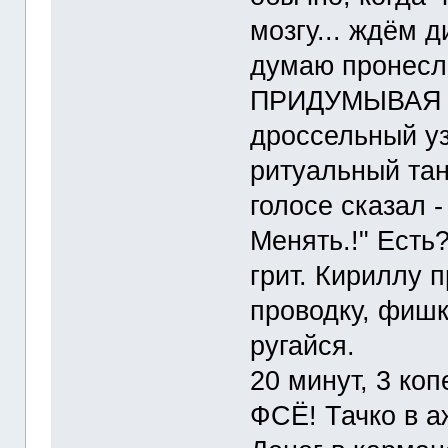
мозгу... ждём 
думаю пронесло
ПРИДУМЫВАЯ к
дроссельный уз
ритуальный тан
голосе сказал 
Менять.!" Есть
грит. Кириллу 
проводку, фишк
ругайся.
20 минут, 3 ко
ФСЁ! Тачко в 