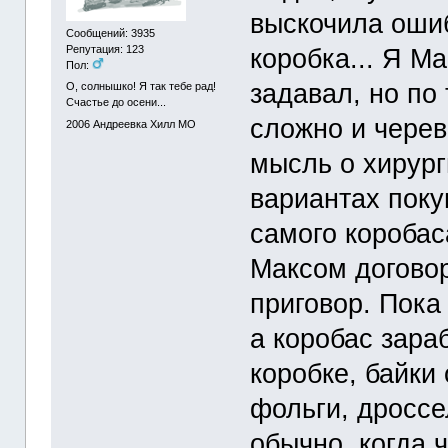
выскочила ошиб
Сообщений: 3935
Репутация: 123
коробка... Я М
Пол:
задавал, но по
О, солнышко! Я так тебе рад!
Счастье до осени...
сложно и черев
2006
Андреевка Хилл МО
мысль о хирур
вариантах поку
самого коробас
Максом договор
приговор. Пока
а коробас зара
коробке, байки
фольги, дроссе
обычно, когда ч