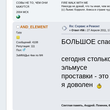
FIRE WALK WITH ME
СОВЫ НЕ ТО, ЧЕМ ОНИ
Никогда не думай, что ты иная, чем мо
КАЖУТСЯ
(с) Льюис Кэрролл. Алиса в стране чу
2004
МСК
Re: Сервис и Ремонт
AND_ELEMENT
«
Ответ #56 :
27 Апреля 2011, 17
Гуру
БОЛЬШОЕ спас
Сообщений: 4108
Репутация: 111
Пол:
ЗаМКАДье 4км по М4
сегодня стольк
эльмусе
проставки - это
я доволен
Светлая память, Андрей. Помним, 