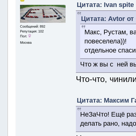
Цитата: Ivan spite
Цитата: Avtor от
Сообщений: 892
Макс, Рустам, в
Репутация: 102
Пол:
повеселела))!
Москва
отдельное спасиб
Что ж вы с ней вы
Что-что, чинил
Цитата: Максим Га
НеЗаЧто! Ещё раз
делать рано, над