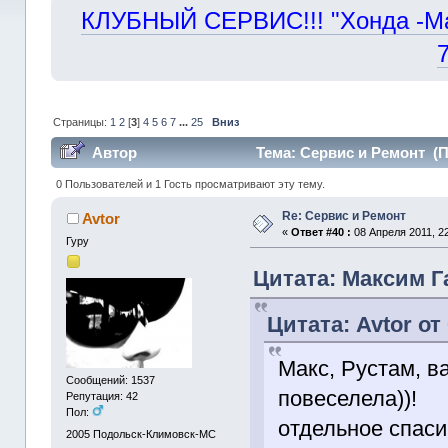
КЛУБНЫЙ СЕРВИС!!! "Хонда -Маст
Страницы:
1
2
[
3
]
4
5
6
7
...
25
Вниз
Автор
Тема: Сервис и Ремонт (П
0 Пользователей и 1 Гость просматривают эту тему.
Re: Сервис и Ремонт
Avtor
«
Ответ #40 :
08 Апреля 2011, 22
Гуру
Цитата: Максим Га
Цитата: Avtor от
Макс, Рустам, в
Сообщений: 1537
повеселела))!
Репутация: 42
Пол:
отдельное спасиб
2005
Подольск-Климовск-МС