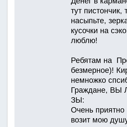
Денег в карман
тут пистончик, 
насыпьте, зерк
кусочки на сэк
люблю!
Ребятам на Пр
безмерное)! Ки
немножко спси
Граждане, ВЫ 
ЗЫ:
Очень приятно 
возит мою душу