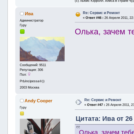
(с) Льюис Кэрролл. Алиса в стране чу
Re: Сервис и Ремонт
Ива
«
Ответ #46 :
26 Апреля 2011, 22:
Администрaтор
Гуру
Олька, зачем т
Сообщений: 9511
Репутация: 306
Пол:
PrЫncipessa♔))
2003
Москва
Re: Сервис и Ремонт
Andy Cooper
«
Ответ #47 :
26 Апреля 2011, 23
Гуру
Цитата: Ива от 26
Олька, зачем тебе