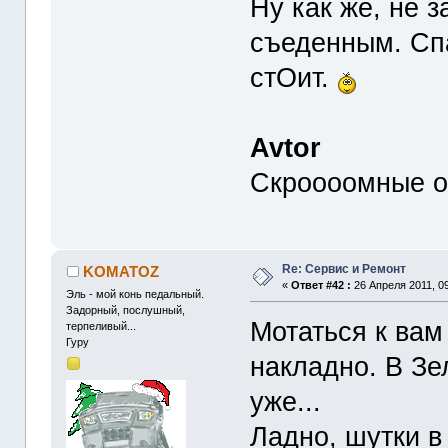
Ну как же, не 
съеденным. Спа
стОит.
Avtor
Скроооомные он
Re: Сервис и Ремонт
KOMATOZ
«
Ответ #42 :
26 Апреля 2011, 09
Эль - мой конь педальный.
Задорный, послушный,
Мотаться к вам
терпеливый...
Гуру
накладно. В Зе
уже...
Ладно, шутки в