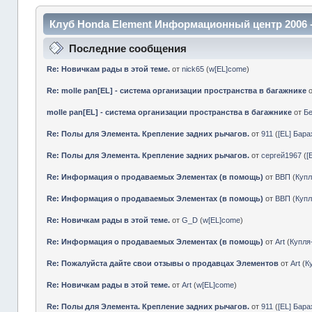
Клуб Honda Element Информационный центр 2006 
Последние сообщения
Re: Новичкам рады в этой теме.
от
nick65
(
w[EL]come
)
Re: molle pan[EL] - система организации пространства в багажнике
molle pan[EL] - система организации пространства в багажнике
от
Б
Re: Полы для Элемента. Крепление задних рычагов.
от
911
(
[EL] Бар
Re: Полы для Элемента. Крепление задних рычагов.
от
сергей1967
(
[
Re: Информация о продаваемых Элементах (в помощь)
от
ВВП
(
Куп
Re: Информация о продаваемых Элементах (в помощь)
от
ВВП
(
Куп
Re: Новичкам рады в этой теме.
от
G_D
(
w[EL]come
)
Re: Информация о продаваемых Элементах (в помощь)
от
Art
(
Купл
Re: Пожалуйста дайте свои отзывы о продавцах Элементов
от
Art
(
К
Re: Новичкам рады в этой теме.
от
Art
(
w[EL]come
)
Re: Полы для Элемента. Крепление задних рычагов.
от
911
(
[EL] Бар