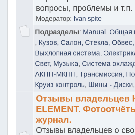
вопросы, проблемы и т.п.
Модератор:
Ivan spite
Подразделы
:
Manual, Общая
,
Кузов, Салон, Стекла, Обвес,
Выхлопная система
,
Электрика
Свет, Музыка
,
Система охлажд
АКПП-МКПП, Трансмиссия, Под
Круиз контроль
,
Шины - Диски
Отзывы владельцев
ELEMENT. Фотоотчёты
журнал.
Отзывы владельцев о св