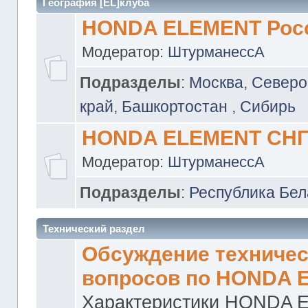
География [EL]клуба
HONDA ELEMENT Рос
Модератор:
ШтурманессА
Подразделы
:
Москва
,
Северо
край
,
Башкортостан
,
Сибирь
HONDA ELEMENT СН
Модератор:
ШтурманессА
Подразделы
:
Республика Бел
Технический раздел
Обсуждение техничес
вопросов по HONDA 
Характеристики HONDA 