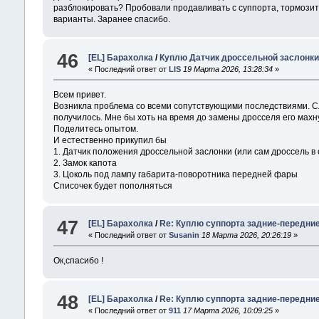
разблокировать? Пробовали продавливать с суппорта, тормозить
варианты. Заранее спасибо.
46
[EL] Барахолка
/
Куплю Датчик дроссельной заслонки 
« Последний ответ от
LIS
19 Марта 2026, 13:28:34
»
Всем привет.
Возникла проблема со всеми сопутствующими последствиями. Слом
получилось. Мне бы хоть на время до замены дросселя его махну
Поделитесь опытом.
И естественно прикупил бы
1. Датчик положения дроссельной заслонки (или сам дроссель в 
2. Замок капота
3. Цоколь под лампу габарита-поворотника передней фары
Списочек будет пополняться
47
[EL] Барахолка
/
Re: Куплю суппорта задние-передни
« Последний ответ от
Susanin
18 Марта 2026, 20:26:19
»
Ок,спасибо !
48
[EL] Барахолка
/
Re: Куплю суппорта задние-передни
« Последний ответ от
911
17 Марта 2026, 10:09:25
»