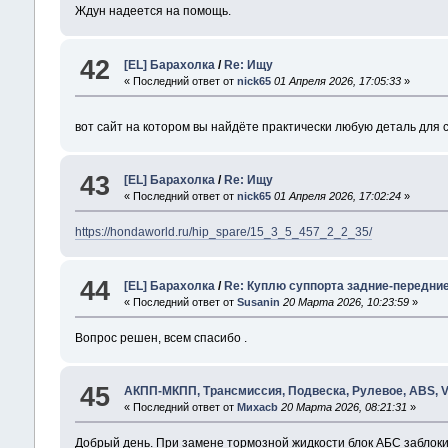
Ждун надеется на помощь.
42
[EL] Барахолка
/
Re: Ищу
« Последний ответ от
nick65
01 Апреля 2026, 17:05:33
»
вот сайт на котором вы найдёте практически любую деталь для 
43
[EL] Барахолка
/
Re: Ищу
« Последний ответ от
nick65
01 Апреля 2026, 17:02:24
»
https://hondaworld.ru/hip_spare/15_3_5_457_2_2_35/
44
[EL] Барахолка
/
Re: Куплю суппорта задние-передни
« Последний ответ от
Susanin
20 Марта 2026, 10:23:59
»
Вопрос решен, всем спасибо .
45
АКПП-МКПП, Трансмиссия, Подвеска, Рулевое, ABS, V
« Последний ответ от
Михаcb
20 Марта 2026, 08:21:31
»
Добрый день. При замене тормозной жидкости блок АБС заблокир