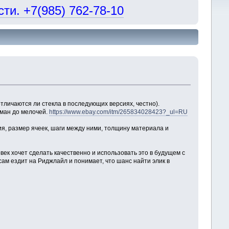
и. +7(985) 762-78-10
тличаются ли стекла в последующих версиях, честно).
уман до мелочей.
https://www.ebay.com/itm/265834028423?_ul=RU
ния, размер ячеек, шаги между ними, толщину материала и
ек хочет сделать качественно и использовать это в будущем с
сам ездит на Риджлайл и понимает, что шанс найти элик в