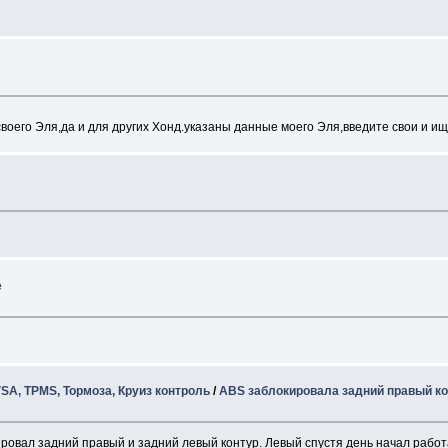
своего Эля,да и для других Хонд.указаны данные моего Эля,введите свои и и
е
SA, TPMS, Тормоза, Круиз контроль
/
ABS заблокировала задний правый ко
овал задний правый и задний левый контур. Левый спустя день начал работат