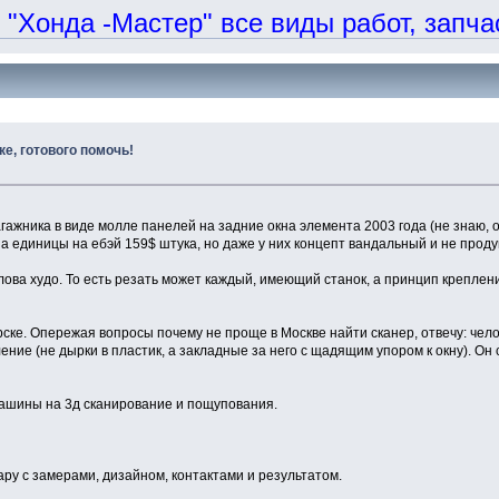
онда -Мастер" все виды работ, запчаст
е, готового помочь!
жника в виде молле панелей на задние окна элемента 2003 года (не знаю, о
а единицы на ебэй 159$ штука, но даже у них концепт вандальный и не прод
слова худо. То есть резать может каждый, имеющий станок, а принцип крепле
ске. Опережая вопросы почему не проще в Москве найти сканер, отвечу: челов
ие (не дырки в пластик, а закладные за него с щадящим упором к окну). Он 
 машины на 3д сканирование и пощупования.
ару с замерами, дизайном, контактами и результатом.