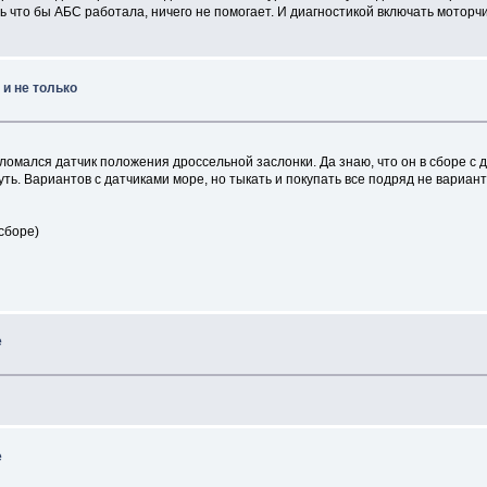
 что бы АБС работала, ничего не помогает. И диагностикой включать моторчи
и не только
ался датчик положения дроссельной заслонки. Да знаю, что он в сборе с дро
ть. Вариантов с датчиками море, но тыкать и покупать все подряд не вариант
сборе)
е
е