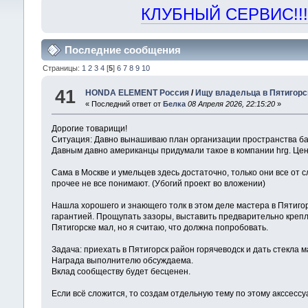
КЛУБНЫЙ СЕРВИС!!! "Х
Последние сообщения
Страницы:
1
2
3
4
[
5
]
6
7
8
9
10
41
HONDA ELEMENT Россия
/
Ищу владельца в Пятигорск
« Последний ответ от
Белка
08 Апреля 2026, 22:15:20
»
Дорогие товарищи!
Ситуация: Давно вынашиваю план организации пространства бага
Давным давно американцы придумали такое в компании hrg. Цен
Сама в Москве и умельцев здесь достаточно, только они все от 
прочее не все понимают. (Убогий проект во вложении)
Нашла хорошего и знающего толк в этом деле мастера в Пятигор
гарантией. Прощупать зазоры, выставить предварительно креплен
Пятигорске мал, но я считаю, что должна попробовать.
Задача: приехать в Пятигорск район горячеводск и дать стекла
Награда выполнителю обсуждаема.
Вклад сообществу будет бесценен.
Если всё сложится, то создам отдельную тему по этому акссессу