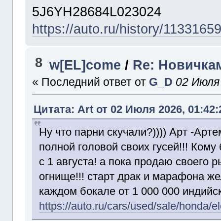
5J6YH28684L023024
https://auto.ru/history/113316
8
w[EL]come
/
Re: Новичкам
« Последний ответ от
G_D
02 Июля 
Цитата: Art от 02 Июля 2026, 01:42:
Ну что парни скучали?)))) Арт -Арт
полной головой своих гусей!!! Кому
с 1 августа! а пока продаю своего
огнище!!! старт драк и марафона 
каждом бокале от 1 000 000 индийс
https://auto.ru/cars/used/sale/honda