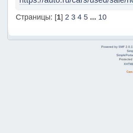
Страницы: [
1
]
2
3
4
5
...
10
Powered by SMF 2.0.1
Simp
SimplePorta
Protected
XHTM
Свя