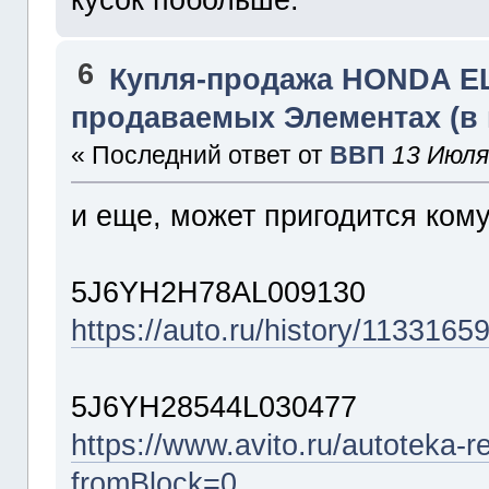
6
Купля-продажа HONDA 
продаваемых Элементах (в
« Последний ответ от
ВВП
13 Июля
и еще, может пригодится ком
5J6YH2H78AL009130
https://auto.ru/history/113316
5J6YH28544L030477
https://www.avito.ru/autote
fromBlock=0