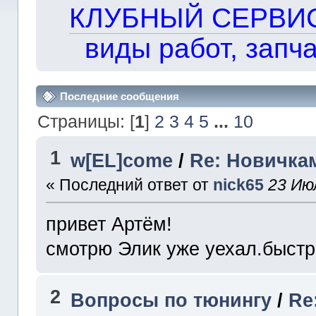
КЛУБНЫЙ СЕРВИС!!
виды работ, запча
Последние сообщения
Страницы: [
1
]
2
3
4
5
...
10
1
w[EL]come
/
Re: Новичкам
« Последний ответ от
nick65
23 Ию
привет Артём!
смотрю Элик уже уехал.быстр
2
Вопросы по тюнингу
/
Re