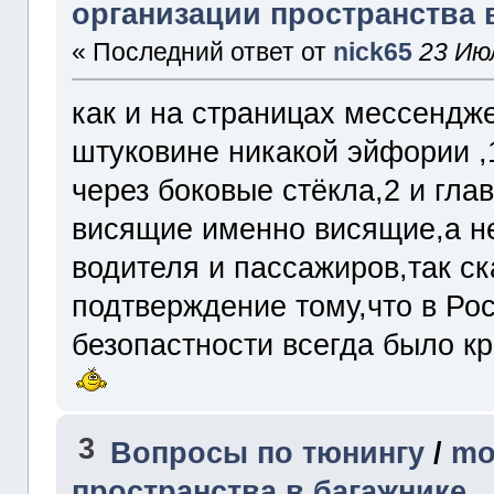
организации пространства 
« Последний ответ от
nick65
23 Ию
как и на страницах мессендж
штуковине никакой эйфории ,
через боковые стёкла,2 и гла
висящие именно висящие,а не
водителя и пассажиров,так ска
подтверждение тому,что в Ро
безопастности всегда было к
3
Вопросы по тюнингу
/
mo
пространства в багажнике