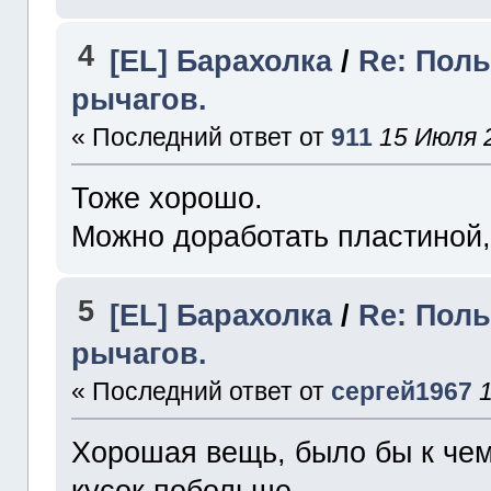
4
[EL] Барахолка
/
Re: Полы
рычагов.
« Последний ответ от
911
15 Июля 2
Тоже хорошо.
Можно доработать пластиной, 
5
[EL] Барахолка
/
Re: Полы
рычагов.
« Последний ответ от
сергей1967
Хорошая вещь, было бы к чем
кусок побольше.