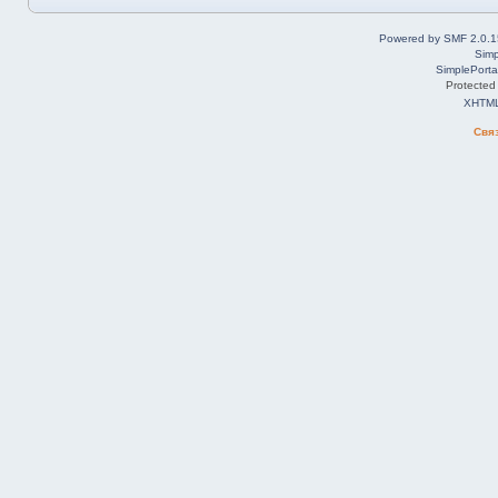
Powered by SMF 2.0.1
Simp
SimplePorta
Protected
XHTM
Свя