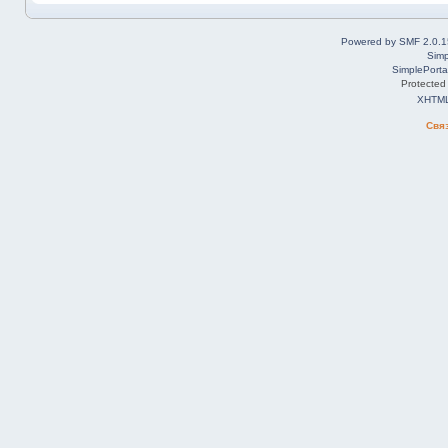
Powered by SMF 2.0.1
Simp
SimplePorta
Protected
XHTM
Свя