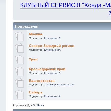
КЛУБНЫЙ СЕРВИС!!! "Хонда -Маст
Подразделы
Москва
Модератор:
ШтурманессА
Северо-Западный регион
Модератор:
ШтурманессА
Урал
Краснодарский край
Модератор:
ШтурманессА
Башкортостан
Модераторы:
dr_Snap
,
ШтурманессА
Сибирь
Модератор:
ШтурманессА
Страницы: [
1
]
2
3
Вниз