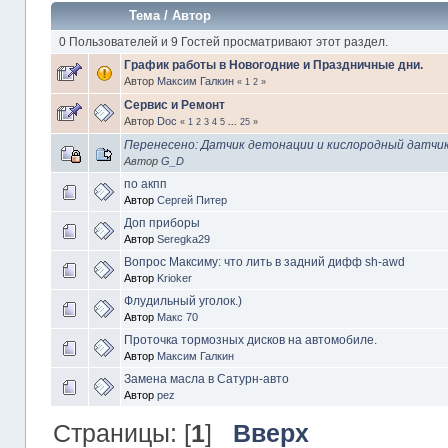
Тема
/
Автор
0 Пользователей и 9 Гостей просматривают этот раздел.
График работы в Новогодние и Праздничные дни.
Автор
Максим Галкин
«
1
2
»
Сервис и Ремонт
Автор
Doc
«
1
2
3
4
5
...
25
»
Перенесено: Датчик детонации и кислородный датчи
Автор
G_D
по акпп
Автор
Сергей Питер
Доп приборы
Автор
Seregka29
Вопрос Максиму: что лить в задний дифф sh-awd
Автор
Krioker
Флудильный уголок.)
Автор
Макс 70
Проточка тормозных дисков на автомобиле.
Автор
Максим Галкин
Замена масла в Сатурн-авто
Автор
pez
Страницы: [
1
]
Вверх