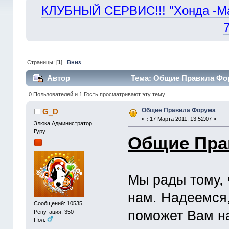
КЛУБНЫЙ СЕРВИС!!! "Хонда -Маст
Страницы: [
1
]
Вниз
Автор
Тема: Общие Правила Фор
0 Пользователей и 1 Гость просматривают эту тему.
Общие Правила Форума
G_D
«
:
17 Марта 2011, 13:52:07 »
Злюка Администратор
Гуру
Общие Пра
Мы рады тому, 
нам. Надеемся
Сообщений: 10535
поможет Вам н
Репутация: 350
Пол: