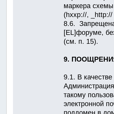
маркера схемы (h
(hxxp://, _http://
8.6. Запрещен
[EL]форуме, б
(см. п. 15).
9. ПООЩРЕНИ
9.1. В качеств
Администрация
такому пользов
электронной по
поддомен в дом