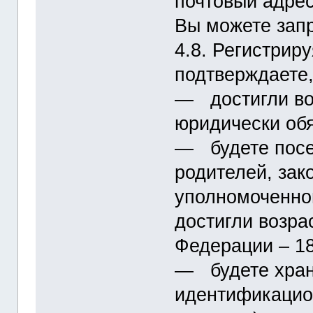
почтовый адрес
Вы можете запр
4.8. Регистрир
подтверждаете,
― достигли во
юридически обя
― будете посе
родителей, зак
уполномоченног
достигли возра
Федерации – 18
― будете хран
идентификацио