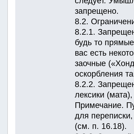
следует. Умыш
запрещено.
8.2. Ограничен
8.2.1. Запреще
будь то прямые
вас есть некот
заочные («Хонд
оскорбления та
8.2.2. Запреще
лексики (мата)
Примечание. Пу
для переписк
(см. п. 16.18).