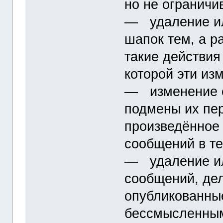
но не ограничи
― удаление ил
шапок тем, а р
такие действия
которой эти из
― изменение с
подмены их пе
произведённое
сообщений в те
― удаление ил
сообщений, д
опубликованны
бессмысленны