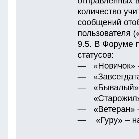
отправленных 
количество учи
сообщений ото
пользователя (
9.5. В Форуме
статусов:
― «Новичок» –
― «Завсегдатай
― «Бывалый» –
― «Старожил» 
― «Ветеран» –
― «Гуру» – на