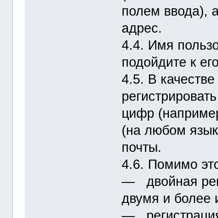
полем ввода), 
адрес.
4.4. Имя польз
подойдите к ег
4.5. В качеств
регистрировать
цифр (например
(на любом язык
почты.
4.6. Помимо эт
― двойная реги
двумя и более 
― регистрация