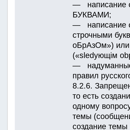
― написание
БУКВАМИ;
― написание 
строчными бук
оБрАзОм») или
(«slеdующiм оb
― надуманные 
правил русског
8.2.6. Запреще
то есть создан
одному вопросу
темы (сообщени
создание темы 