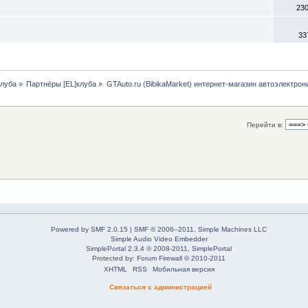
23
33
клуба
»
Партнёры [EL]клуба
»
GTAuto.ru (BibikaMarket) интернет-магазин автоэлектрон
Перейти в:
Powered by SMF 2.0.15
|
SMF © 2006–2011, Simple Machines LLC
Simple Audio Video Embedder
SimplePortal 2.3.4 © 2008-2011, SimplePortal
Protected by:
Forum Firewall © 2010-2011
XHTML
RSS
Мобильная версия
Связаться с администрацией