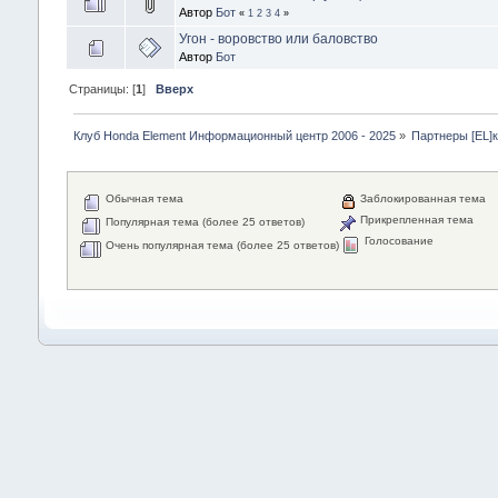
Автор
Бот
«
1
2
3
4
»
Угон - воровство или баловство
Автор
Бот
Страницы: [
1
]
Вверх
Клуб Honda Element Информационный центр 2006 - 2025
»
Партнеры [EL]
Обычная тема
Заблокированная тема
Прикрепленная тема
Популярная тема (более 25 ответов)
Голосование
Очень популярная тема (более 25 ответов)