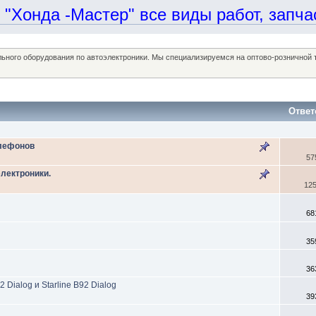
онда -Мастер" все виды работ, запчаст
ельного оборудования по автоэлектроники. Мы специализируемся на оптово-розничной
Ответ
елефонов
57
электроники.
12
68
35
36
 Dialog и Starline B92 Dialog
39