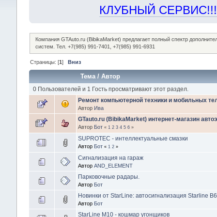
КЛУБНЫЙ СЕРВИС!!! "Х
Компания GTAuto.ru (BibikaMarket) предлагает полный спектр дополнит
систем. Тел. +7(985) 991-7401, +7(985) 991-6931
Страницы: [
1
]
Вниз
Тема
/
Автор
0 Пользователей и 1 Гость просматривают этот раздел.
Ремонт компьютерной техники и мобильных т
Автор
Ива
GTauto.ru (BibikaMarket) интернет-магазин авто
Автор
Бот
«
1
2
3
4
5
6
»
SUPROTEC - интеллектуальные смазки
Автор
Бот
«
1
2
»
Сигнализация на гараж
Автор
AND_ELEMENT
Парковочные радары.
Автор
Бот
Новинки от StarLine: автосигнализация Starline B62
Автор
Бот
StarLine М10 - кошмар угонщиков