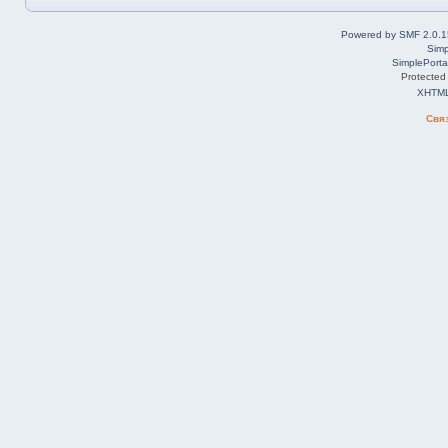
Powered by SMF 2.0.1
Simp
SimplePorta
Protected
XHTM
Свя