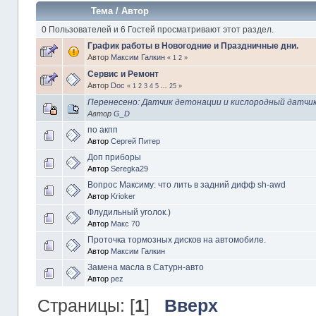
Тема
/
Автор
0 Пользователей и 6 Гостей просматривают этот раздел.
График работы в Новогодние и Праздничные дни.
Автор
Максим Галкин
«
1
2
»
Сервис и Ремонт
Автор
Doc
«
1
2
3
4
5
...
25
»
Перенесено: Датчик детонации и кислородный датчи
Автор
G_D
по акпп
Автор
Сергей Питер
Доп приборы
Автор
Seregka29
Вопрос Максиму: что лить в задний дифф sh-awd
Автор
Krioker
Флудильный уголок.)
Автор
Макс 70
Проточка тормозных дисков на автомобиле.
Автор
Максим Галкин
Замена масла в Сатурн-авто
Автор
pez
Страницы: [
1
]
Вверх