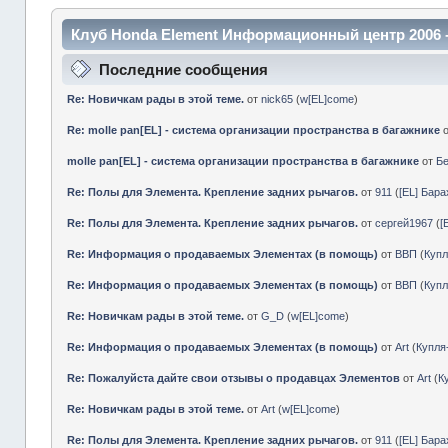
Клуб Honda Element Информационный центр 2006 
Последние сообщения
Re: Новичкам рады в этой теме.
от
nick65
(
w[EL]come
)
Re: molle pan[EL] - система организации пространства в багажнике
molle pan[EL] - система организации пространства в багажнике
от
Б
Re: Полы для Элемента. Крепление задних рычагов.
от
911
(
[EL] Бар
Re: Полы для Элемента. Крепление задних рычагов.
от
сергей1967
(
[
Re: Информация о продаваемых Элементах (в помощь)
от
ВВП
(
Куп
Re: Информация о продаваемых Элементах (в помощь)
от
ВВП
(
Куп
Re: Новичкам рады в этой теме.
от
G_D
(
w[EL]come
)
Re: Информация о продаваемых Элементах (в помощь)
от
Art
(
Купл
Re: Пожалуйста дайте свои отзывы о продавцах Элементов
от
Art
(
К
Re: Новичкам рады в этой теме.
от
Art
(
w[EL]come
)
Re: Полы для Элемента. Крепление задних рычагов.
от
911
(
[EL] Бар