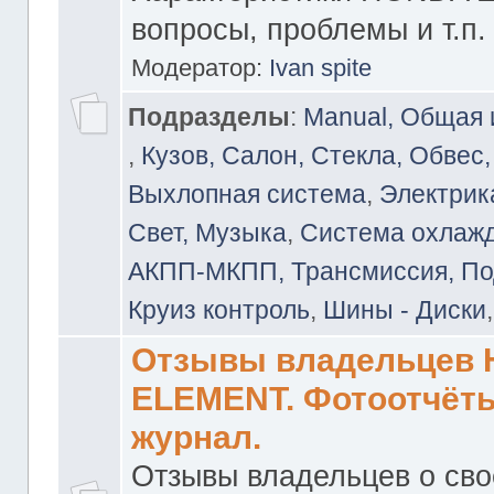
вопросы, проблемы и т.п.
Модератор:
Ivan spite
Подразделы
:
Manual, Общая
,
Кузов, Салон, Стекла, Обвес,
Выхлопная система
,
Электрика
Свет, Музыка
,
Система охлажд
АКПП-МКПП, Трансмиссия, Под
Круиз контроль
,
Шины - Диски
Отзывы владельцев
ELEMENT. Фотоотчёты
журнал.
Отзывы владельцев о св