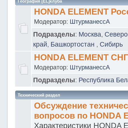
География [EL]клуба
HONDA ELEMENT Рос
Модератор:
ШтурманессА
Подразделы
:
Москва
,
Северо
край
,
Башкортостан
,
Сибирь
HONDA ELEMENT СН
Модератор:
ШтурманессА
Подразделы
:
Республика Бел
Технический раздел
Обсуждение техничес
вопросов по HONDA 
Характеристики HONDA 