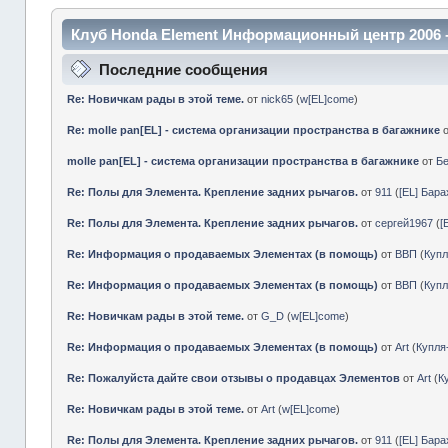
Клуб Honda Element Информационный центр 2006 
Последние сообщения
Re: Новичкам рады в этой теме.
от
nick65
(
w[EL]come
)
Re: molle pan[EL] - система организации пространства в багажнике
molle pan[EL] - система организации пространства в багажнике
от
Б
Re: Полы для Элемента. Крепление задних рычагов.
от
911
(
[EL] Бар
Re: Полы для Элемента. Крепление задних рычагов.
от
сергей1967
(
[
Re: Информация о продаваемых Элементах (в помощь)
от
ВВП
(
Куп
Re: Информация о продаваемых Элементах (в помощь)
от
ВВП
(
Куп
Re: Новичкам рады в этой теме.
от
G_D
(
w[EL]come
)
Re: Информация о продаваемых Элементах (в помощь)
от
Art
(
Купл
Re: Пожалуйста дайте свои отзывы о продавцах Элементов
от
Art
(
К
Re: Новичкам рады в этой теме.
от
Art
(
w[EL]come
)
Re: Полы для Элемента. Крепление задних рычагов.
от
911
(
[EL] Бар