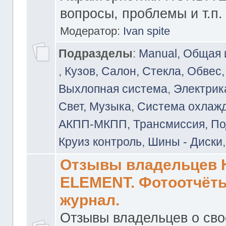
вопросы, проблемы и т.п.
Модератор:
Ivan spite
Подразделы
:
Manual, Общая
,
Кузов, Салон, Стекла, Обвес,
Выхлопная система
,
Электрика
Свет, Музыка
,
Система охлажд
АКПП-МКПП, Трансмиссия, Под
Круиз контроль
,
Шины - Диски
Отзывы владельцев
ELEMENT. Фотоотчёты
журнал.
Отзывы владельцев о св