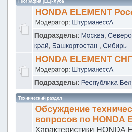
География [EL]клуба
HONDA ELEMENT Рос
Модератор:
ШтурманессА
Подразделы
:
Москва
,
Северо
край
,
Башкортостан
,
Сибирь
HONDA ELEMENT СН
Модератор:
ШтурманессА
Подразделы
:
Республика Бел
Технический раздел
Обсуждение техничес
вопросов по HONDA 
Характеристики HONDA 