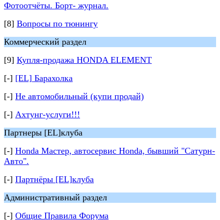
Фотоотчёты. Борт- журнал.
[8]
Вопросы по тюнингу
Коммерческий раздел
[9]
Купля-продажа HONDA ELEMENT
[-]
[EL] Барахолка
[-]
Не автомобильный (купи продай)
[-]
Ахтунг-услуги!!!
Партнеры [EL]клуба
[-]
Honda Мастер, автосервис Honda, бывший "Сатурн-
Авто".
[-]
Партнёры [EL]клуба
Административный раздел
[-]
Общие Правила Форума