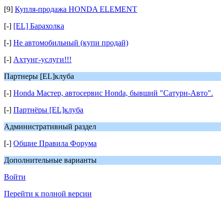
[9]
Купля-продажа HONDA ELEMENT
[-]
[EL] Барахолка
[-]
Не автомобильный (купи продай)
[-]
Ахтунг-услуги!!!
Партнеры [EL]клуба
[-]
Honda Мастер, автосервис Honda, бывший "Сатурн-Авто".
[-]
Партнёры [EL]клуба
Административный раздел
[-]
Общие Правила Форума
Дополнительные варианты
Войти
Перейти к полной версии