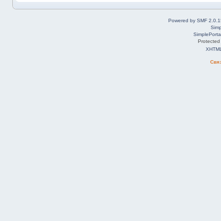
Powered by SMF 2.0.1
Simp
SimplePorta
Protected
XHTM
Свя