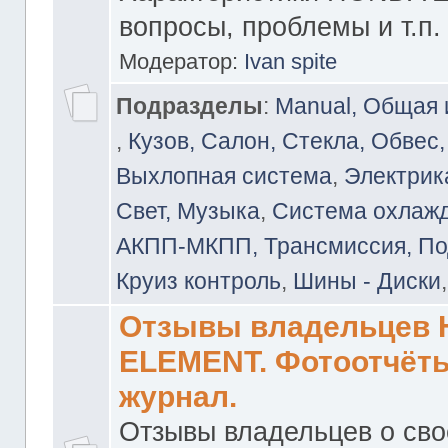
вопросы, проблемы и т.п.
Модератор:
Ivan spite
Подразделы
:
Manual, Общая
,
Кузов, Салон, Стекла, Обвес,
Выхлопная система
,
Электрика
Свет, Музыка
,
Система охлажд
АКПП-МКПП, Трансмиссия, Под
Круиз контроль
,
Шины - Диски
Отзывы владельцев
ELEMENT. Фотоотчёты
журнал.
Отзывы владельцев о св