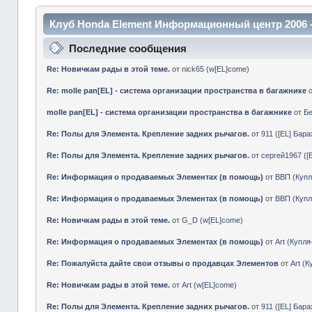
Клуб Honda Element Информационный центр 2006 
Последние сообщения
Re: Новичкам рады в этой теме.
от
nick65
(
w[EL]come
)
Re: molle pan[EL] - система организации пространства в багажнике
molle pan[EL] - система организации пространства в багажнике
от
Б
Re: Полы для Элемента. Крепление задних рычагов.
от
911
(
[EL] Бар
Re: Полы для Элемента. Крепление задних рычагов.
от
сергей1967
(
[
Re: Информация о продаваемых Элементах (в помощь)
от
ВВП
(
Куп
Re: Информация о продаваемых Элементах (в помощь)
от
ВВП
(
Куп
Re: Новичкам рады в этой теме.
от
G_D
(
w[EL]come
)
Re: Информация о продаваемых Элементах (в помощь)
от
Art
(
Купл
Re: Пожалуйста дайте свои отзывы о продавцах Элементов
от
Art
(
К
Re: Новичкам рады в этой теме.
от
Art
(
w[EL]come
)
Re: Полы для Элемента. Крепление задних рычагов.
от
911
(
[EL] Бар