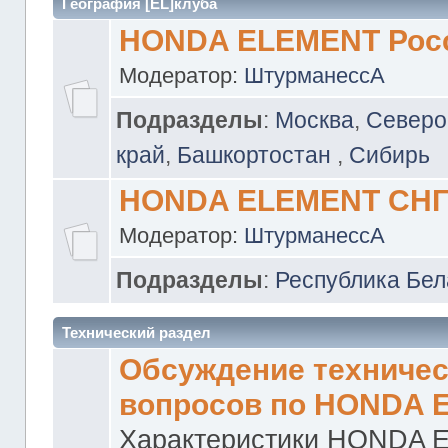
География [EL]клуба
HONDA ELEMENT Рос
Модератор:
ШтурманессА
Подразделы
:
Москва
,
Северо
край
,
Башкортостан
,
Сибирь
HONDA ELEMENT СН
Модератор:
ШтурманессА
Подразделы
:
Республика Бел
Технический раздел
Обсуждение техничес
вопросов по HONDA 
Характеристики HONDA 