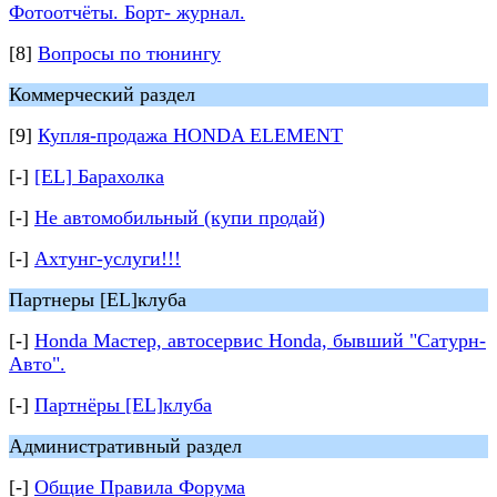
Фотоотчёты. Борт- журнал.
[8]
Вопросы по тюнингу
Коммерческий раздел
[9]
Купля-продажа HONDA ELEMENT
[-]
[EL] Барахолка
[-]
Не автомобильный (купи продай)
[-]
Ахтунг-услуги!!!
Партнеры [EL]клуба
[-]
Honda Мастер, автосервис Honda, бывший "Сатурн-
Авто".
[-]
Партнёры [EL]клуба
Административный раздел
[-]
Общие Правила Форума