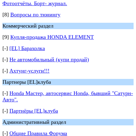
Фотоотчёты. Борт- журнал.
[8]
Вопросы по тюнингу
Коммерческий раздел
[9]
Купля-продажа HONDA ELEMENT
[-]
[EL] Барахолка
[-]
Не автомобильный (купи продай)
[-]
Ахтунг-услуги!!!
Партнеры [EL]клуба
[-]
Honda Мастер, автосервис Honda, бывший "Сатурн-
Авто".
[-]
Партнёры [EL]клуба
Административный раздел
[-]
Общие Правила Форума