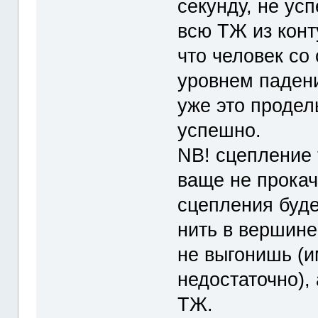
секунду, не ус
всю ТЖ из конту
что человек со
уровнем падени
уже это продел
успешно.
NB! сцепление 
ваще не прокачи
сцепления буде
нить в вершине
не выгонишь (и
недостаточно),
ТЖ.