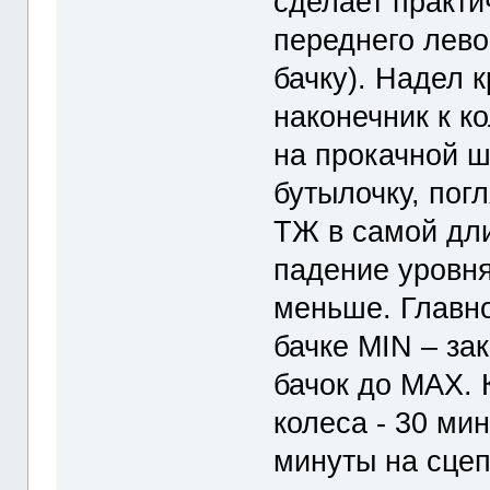
сделает практи
переднего лево
бачку). Надел 
наконечник к к
на прокачной ш
бутылочку, пог
ТЖ в самой дли
падение уровня
меньше. Главно
бачке MIN – за
бачок до МAX. 
колеса - 30 ми
минуты на сцеп