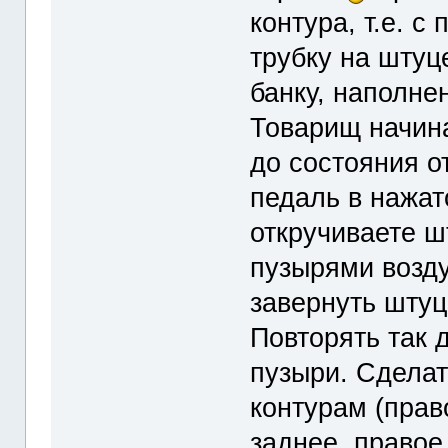
контура, т.е. с
трубку на штуц
банку, наполне
Товарищ начина
до состояния о
педаль в нажат
откручиваете ш
пузырями возду
завернуть штуц
Повторять так д
пузыри. Сделать
контурам (прав
заднее, правое