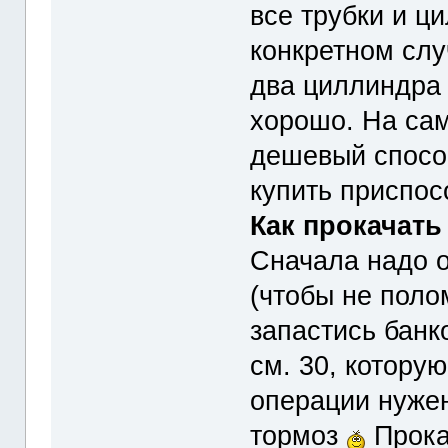
все трубки и ц
конкретном слу
два циллиндра 
хорошо. На са
дешевый способ
купить приспос
Как прокачать
Сначала надо о
(чтобы не поло
запастись банк
см. 30, котору
операции нужен
тормоз
Прока