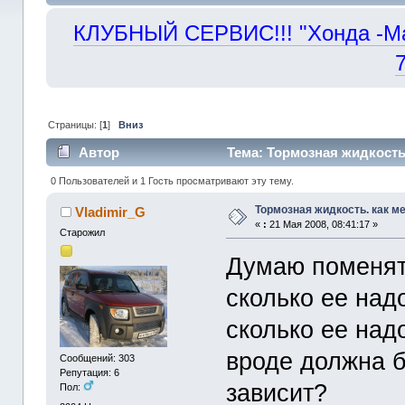
КЛУБНЫЙ СЕРВИС!!! "Хонда -Маст
Страницы: [
1
]
Вниз
Автор
Тема: Тормозная жидкость.
0 Пользователей и 1 Гость просматривают эту тему.
Тормозная жидкость. как ме
Vladimir_G
«
:
21 Мая 2008, 08:41:17 »
Старожил
Думаю поменять
сколько ее над
сколько ее над
вроде должна б
Сообщений: 303
Репутация: 6
зависит?
Пол: