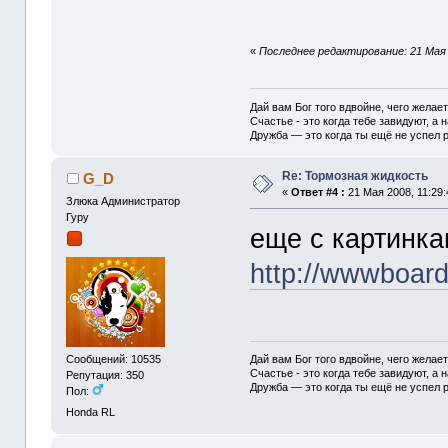
«
Последнее редактирование: 21 Мая 
Дай вам Бог того вдвойне, чего желае
Счастье - это когда тебе завидуют, а н
Дружба — это когда ты ещё не успел р
Re: Тормозная жидкость
G_D
«
Ответ #4 :
21 Мая 2008, 11:29:
Злюка Администратор
Гуру
еще с картинк
http://wwwboard
Сообщений: 10535
Дай вам Бог того вдвойне, чего желае
Счастье - это когда тебе завидуют, а н
Репутация: 350
Дружба — это когда ты ещё не успел р
Пол:
Honda RL