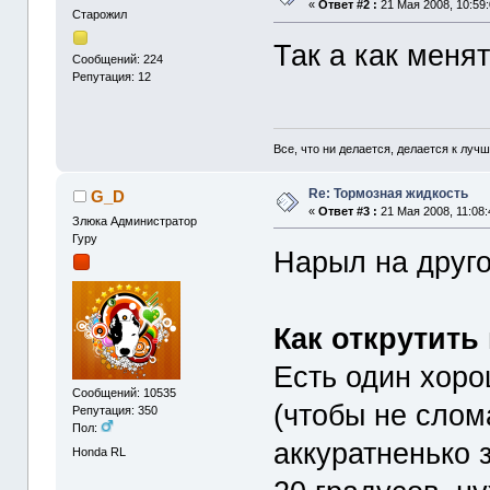
«
Ответ #2 :
21 Мая 2008, 10:59:
Старожил
Так а как меня
Сообщений: 224
Репутация: 12
Все, что ни делается, делается к луч
Re: Тормозная жидкость
G_D
«
Ответ #3 :
21 Мая 2008, 11:08:
Злюка Администратор
Гуру
Нарыл на друг
Как открутить
Есть один хоро
Сообщений: 10535
(чтобы не слом
Репутация: 350
Пол:
аккуратненько з
Honda RL