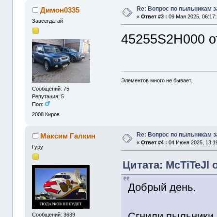
Re: Вопрос по пыльникам з
Димон0335
«
Ответ #3 :
09 Мая 2025, 06:17:
Завсегдатай
45255S2H000 о
Элементов много не бывает.
Сообщений: 75
Репутация: 5
Пол:
2008
Киров
Re: Вопрос по пыльникам з
Максим Галкин
«
Ответ #4 :
04 Июня 2025, 13:1
Гуру
Цитата: McTiTeJl 
Добрый день.
Сгнили пыльники 
Сообщений: 3639