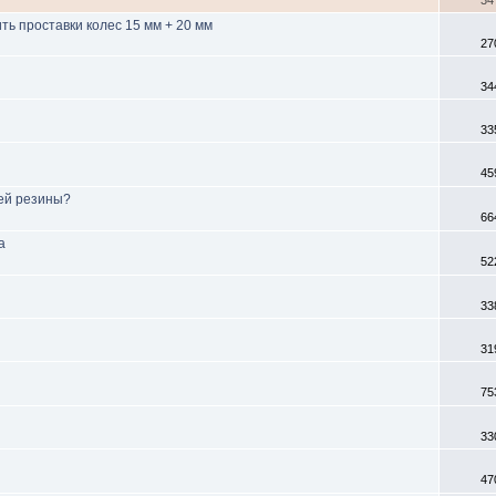
34
ть проставки колес 15 мм + 20 мм
27
34
33
45
ей резины?
66
а
52
33
31
75
33
47