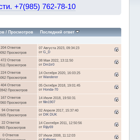
и. +7(985) 762-78-10
ов
/
Просмотров
Последний ответ
204 Ответов
07 Августа 2023, 09:34:23
от
G_D
0092 Просмотров
472 Ответов
08 Мая 2022, 13:11:50
от
Dm1tr0
2511 Просмотров
224 Ответов
14 Октября 2020, 16:03:25
от
Wanderer
6062 Просмотров
404 Ответов
05 Октября 2018, 19:01:45
от
Honda-70
2842 Просмотров
167 Ответов
14 Июля 2018, 19:50:31
от
filin1907
7060 Просмотров
94 Ответов
02 Апреля 2017, 15:37:40
от
DIK DUK
7605 Просмотров
22 Ответов
14 Сентября 2011, 12:50:56
от
Rijiy69
465 Просмотров
0 Ответов
07 Июля 2008, 11:12:03
от
Kallagen