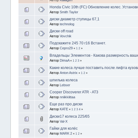
Автор
Kallagen
Honda Civic 10th (FC) Обновление колес. Установи
Автор
Smith Taylor
диски диаметр ступицы 67,1
Автор
technolog
Диски off road
Автор
Vovchik
Подскажите 245 70 r16 Встанет.
Автор
Серго29
«
1
2
»
Владельцы Элементов - Какова размерность ваш
Автор
DimaA
«
1
2
3
»
Какие колеса лучше поставить после лифта кузов
Автор
Anton Astrix
«
1
2
»
шпилька колеса
Автор
Lebser
Cooper Discoverer ATR - AT3
Автор
nniikkiittaa
Еще раз про диски
Автор
KATE
«
1
2
3
4
»
Диски17 колеса 225/65
Автор
Val-X
Гайки для колёс
Автор
MARK 2
«
1
2
»