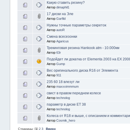
Какую ставить резину?
Автор
dimaphil1
17 диски на Эле
Автор
Garfild
Нужны точные параметры секреток
Автор
autoR
Смена всесезонки
Автор
Agaricus
Трекинговая резина Hankook atm - 10.000км
Автор
63r
Подойдет ли докатка от Elementa 2003 на EX 200
Автор
Gump
Вес оригинального диска R16 от Элемента
Автор
911
235 60 18 влезут ли
Автор
maxxximmmum
свист в правом переднем колесе
Автор
technolog
параметр в диске ET 38
Автор
technolog
Колеса от R18 и выше, с описанием и комментар
Автор
Cosmik_hero
Страницы: [
1
]
2
3
Вверх