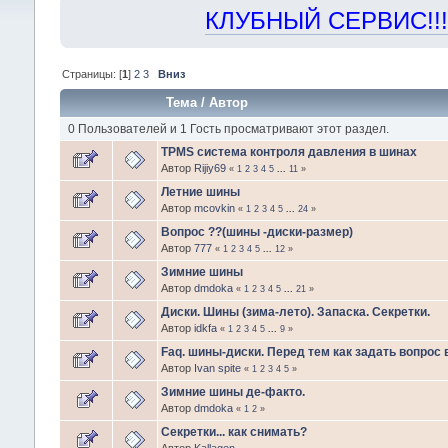
КЛУБНЫЙ СЕРВИС!!! "Х
Страницы: [
1
]
2
3
Вниз
Тема
/
Автор
0 Пользователей и 1 Гость просматривают этот раздел.
TPMS система контроля давления в шинах
Автор
Rijiy69
«
1
2
3
4
5
...
11
»
Летние шины
Автор
mcovkin
«
1
2
3
4
5
...
24
»
Вопрос ??(шины -диски-размер)
Автор
777
«
1
2
3
4
5
...
12
»
Зимние шины
Автор
dmdoka
«
1
2
3
4
5
...
21
»
Диски. Шины (зима-лето). Запаска. Секретки.
Автор
idkfa
«
1
2
3
4
5
...
9
»
Faq. шины-диски. Перед тем как задать вопрос
Автор
Ivan spite
«
1
2
3
4
5
»
Зимние шины де-факто.
Автор
dmdoka
«
1
2
»
Секретки... как снимать?