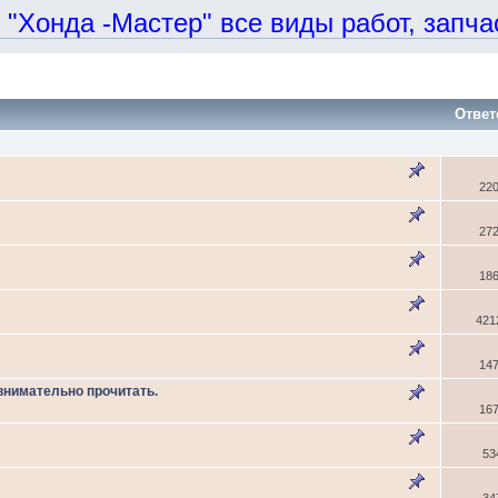
онда -Мастер" все виды работ, запчаст
Ответ
22
27
18
421
14
 внимательно прочитать.
16
53