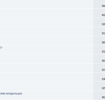
36
40
32
33
36
8?
33
39
33
33
32
иями владельцев.
36