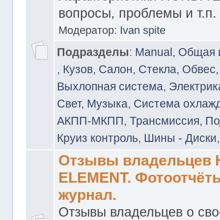
вопросы, проблемы и т.п.
Модератор:
Ivan spite
Подразделы
:
Manual, Общая
,
Кузов, Салон, Стекла, Обвес,
Выхлопная система
,
Электрика
Свет, Музыка
,
Система охлажд
АКПП-МКПП, Трансмиссия, Под
Круиз контроль
,
Шины - Диски
Отзывы владельцев
ELEMENT. Фотоотчёты
журнал.
Отзывы владельцев о св