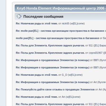
Клуб Honda Element Информационный центр 2006 
Последние сообщения
Re: Новичкам рады в этой теме.
от
nick65
(
w[EL]come
)
Re: molle pan[EL] - система организации пространства в багажнике
molle pan[EL] - система организации пространства в багажнике
от
Б
Re: Полы для Элемента. Крепление задних рычагов.
от
911
(
[EL] Бар
Re: Полы для Элемента. Крепление задних рычагов.
от
сергей1967
(
[
Re: Информация о продаваемых Элементах (в помощь)
от
ВВП
(
Куп
Re: Информация о продаваемых Элементах (в помощь)
от
ВВП
(
Куп
Re: Новичкам рады в этой теме.
от
G_D
(
w[EL]come
)
Re: Информация о продаваемых Элементах (в помощь)
от
Art
(
Купл
Re: Пожалуйста дайте свои отзывы о продавцах Элементов
от
Art
(
К
Re: Новичкам рады в этой теме.
от
Art
(
w[EL]come
)
Re: Полы для Элемента. Крепление задних рычагов.
от
911
(
[EL] Бар