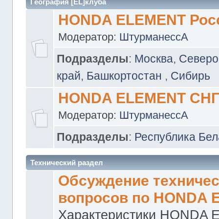
География [EL]клуба
HONDA ELEMENT Рос
Модератор:
ШтурманессА
Подразделы
:
Москва
,
Северо
край
,
Башкортостан
,
Сибирь
HONDA ELEMENT СН
Модератор:
ШтурманессА
Подразделы
:
Республика Бел
Технический раздел
Обсуждение техничес
вопросов по HONDA 
Характеристики HONDA 