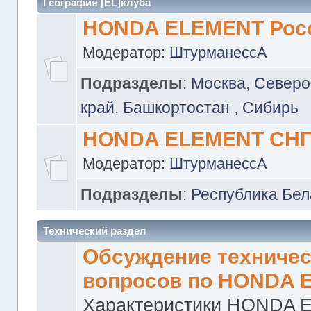
География [EL]клуба
HONDA ELEMENT Рос
Модератор:
ШтурманессА
Подразделы
:
Москва
,
Северо
край
,
Башкортостан
,
Сибирь
HONDA ELEMENT СН
Модератор:
ШтурманессА
Подразделы
:
Республика Бел
Технический раздел
Обсуждение техничес
вопросов по HONDA 
Характеристики HONDA 