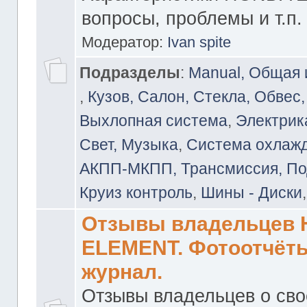
вопросы, проблемы и т.п.
Модератор:
Ivan spite
Подразделы
:
Manual, Общая
,
Кузов, Салон, Стекла, Обвес,
Выхлопная система
,
Электрика
Свет, Музыка
,
Система охлажд
АКПП-МКПП, Трансмиссия, Под
Круиз контроль
,
Шины - Диски
Отзывы владельцев
ELEMENT. Фотоотчёты
журнал.
Отзывы владельцев о св