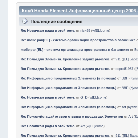
Клуб Honda Element Информационный центр 2006 
Последние сообщения
Re: Новичкам рады в этой теме.
от
nick65
(
w[EL]come
)
Re: molle pan[EL] - система организации пространства в багажнике
molle pan[EL] - система организации пространства в багажнике
от
Б
Re: Полы для Элемента. Крепление задних рычагов.
от
911
(
[EL] Бар
Re: Полы для Элемента. Крепление задних рычагов.
от
сергей1967
(
[
Re: Информация о продаваемых Элементах (в помощь)
от
ВВП
(
Куп
Re: Информация о продаваемых Элементах (в помощь)
от
ВВП
(
Куп
Re: Новичкам рады в этой теме.
от
G_D
(
w[EL]come
)
Re: Информация о продаваемых Элементах (в помощь)
от
Art
(
Купл
Re: Пожалуйста дайте свои отзывы о продавцах Элементов
от
Art
(
К
Re: Новичкам рады в этой теме.
от
Art
(
w[EL]come
)
Re: Полы для Элемента. Крепление задних рычагов.
от
911
(
[EL] Бар