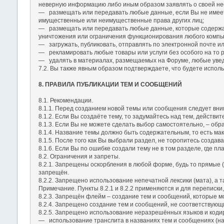
неверную информацию либо иным образом заявлять о своей не
― размещать или передавать любые данные, если Вы не имеете
имущественные или неимущественные права других лиц;
― размещать или передавать любые данные, которые содержат
уничтожения или ограничения функционирования любого компью
― загружать, публиковать, отправлять по электронной почте 
― рекламировать любые товары или услуги без особого на то 
― удалять в материалах, размещаемых на Форуме, любые увед
7.2. Вы также явным образом подтверждаете, что будете исполь
8. ПРАВИЛА ПУБЛИКАЦИИ ТЕМ И СООБЩЕНИЙ
8.1. Рекомендации.
8.1.1. Перед созданием новой темы или сообщения следует вним
8.1.2. Если Вы создаёте тему, то задумайтесь над тем, действ
8.1.3. Если Вы не можете сделать выбор самостоятельно, – обра
8.1.4. Название темы должно быть содержательным, то есть мак
8.1.5. После того как Вы выбрали раздел, не торопитесь создав
8.1.6. Если Вы по ошибке создали тему не в том разделе, где 
8.2. Ограничения и запреты.
8.2.1. Запрещены оскорбления в любой форме, будь то прямые 
запрещён.
8.2.2. Запрещено использование непечатной лексики (мата), а 
Примечание. Пункты 8.2.1 и 8.2.2 применяются и для переписки
8.2.3. Запрещён флейм – создание тем и сообщений, которые м
8.2.4. Запрещено создание тем и сообщений, не соответствующ
8.2.5. Запрещено использование неразрешённых языков и кодир
― использование транслита в названиях тем и сообщениях (нап