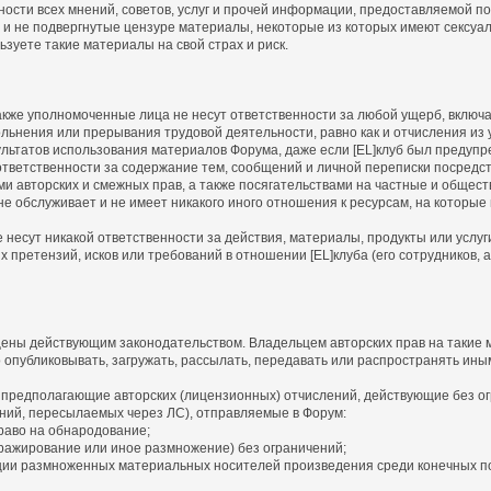
ности всех мнений, советов, услуг и прочей информации, предоставляемой 
 и не подвергнутые цензуре материалы, некоторые из которых имеют сексуа
зуете такие материалы на свой страх и риск.
а также уполномоченные лица не несут ответственности за любой ущерб, вклю
льнения или прерывания трудовой деятельности, равно как и отчисления из у
льтатов использования материалов Форума, даже если [EL]клуб был предупр
т ответственности за содержание тем, сообщений и личной переписки посредс
ми авторских и смежных прав, а также посягательствами на частные и общес
, не обслуживает и не имеет никакого иного отношения к ресурсам, на которы
не несут никакой ответственности за действия, материалы, продукты или услу
претензий, исков или требований в отношении [EL]клуба (его сотрудников, а
ены действующим законодательством. Владельцем авторских прав на такие м
о опубликовывать, загружать, рассылать, передавать или распространять ины
 предполагающие авторских (лицензионных) отчислений, действующие без ог
ний, пересылаемых через ЛС), отправляемые в Форум:
раво на обнародование;
ражирование или иное размножение) без ограничений;
ии размноженных материальных носителей произведения среди конечных п