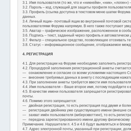
3.1. Имя пользователя (то же, что и «никнейм», «ник», «логин
3.2. Пароль – код, служащий для защиты профиля пользовател
3.3. Профиль (ссылка доступна в текстовом меню шапки Форума
данных.
3.4. Личный ящик– почтовый ящик во внутренней почтовой сис
пользователями Форума напрямую. В него также поступают уве
3.5. Аватар – графическое изображение, расположенное в соо
3.6. Подпись – текст, заданный через профиль и автоматическ
3.7. Фильтр – специальное средство, позволяющее отсеивать те
3.8. Статус – информационное сообщение, отображаемое между 
4. РЕГИСТРАЦИЯ
4.1. Для регистрации на Форуме необходимо заполнить регистр
4.2. Процедурой заполнения регистрационной анкеты считаетс
― ознакомление и согласие со всеми условиями настоящего С
― внесение требуемых данных в анкету с последующим нажати
4.3. При заполнении анкеты требуется ввести имя пользователя
4.4. Имя пользователя – Ваше второе имя, потому подойдите к 
4.5. В качестве имени пользователя запрещается регистрирова
почты.
4.6. Помимо этого запрещается:
― двойная регистрация, то есть регистрация под двумя и боле
― регистрация двойника уже существующего имени (внешне сх
― захват имён пользователя (киберсквоттинг), то есть регист
― передача зарегистрированного имени другому физическому 
Примечание. Нарушители п. 4.5 и 4.6 будут выявляться и блокир
4.7. Адрес электронной почты, указанный при регистрации, до