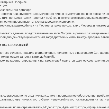
бликацию в Профиле.
, что:
язательного договора;
пекуна или другого уполномоченного лица в том случае, если не достигли во
имя пользователя и пароль) и несёте личную ответственность за их исполь
я, ориентированные только на взрослую аудиторию;
риалов, размещённых на Форуме, а также по ссылкам с Форума, и никакое д
ьзовать данные, представленные на этом Форуме, а равно и размещённые по 
запрещено действующим местным, государственным или международным закон
Х ПОЛЬЗОВАТЕЛЕЙ
ют все условия, правила и ограничения, изложенные в настоящем Соглашении 
технического запрета таких действий).
 всех незарегистрированны х пользователей является факт осуществления д
, включая, но не ограничиваясь, текст, программное обеспечение, изображ
жными, клеветническими, грубыми, непристойными, посягающими на частные
включая, но не ограничиваясь, Модератора, Администратора, официальное л