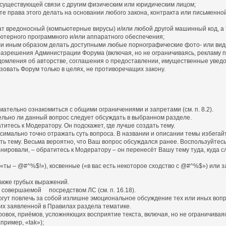
существующей связи с другим физическим или юридическим лицом;
 права этого делать на основании любого закона, контракта или письменно
 вредоносный (компьютерные вирусы) и/или любой другой машинный код, а
терного программного и/или аппаратного обеспечения;
или иным образом делать доступными любые порнографические фото- или ви
разрешения Администрации Форума (включая, но не ограничиваясь, рекламу 
омления об авторстве, соглашения о предоставлении, имущественные увед
зовать Форум только в целях, не противоречащих закону.
ательно ознакомиться с общими ограничениями и запретами (см. п. 8.2).
ительно ли данный вопрос следует обсуждать в выбранном разделе.
титесь к Модератору. Он подскажет, где лучше создать тему.
симально точно отражать суть вопроса. В названии и описании темы избегай
ать тему. Весьма вероятно, что Ваш вопрос обсуждался ранее. Воспользуйтесь
планировали, – обратитесь к Модератору – он перенесёт Вашу тему туда, куд
(«ты – @#^%$!»), косвенные («в вас есть некоторое сходство с @#^%$») или 
также грубых выражений.
, совершаемой посредством ЛС (см. п. 16.18).
огут повлечь за собой излишне эмоциональное обсуждение тех или иных вопр
их заявленной в Правилах раздела тематике.
овок, приёмов, усложняющих восприятие текста, включая, но не ограничиваяс
ример, «tak»);