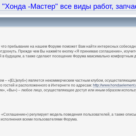
онда -Мастер" все виды работ, запчаст
, что пребывание на нашем Форуме поможет Вам найти интересных собеседни
отдохнуть. Прежде чем Вы нажмёте кнопку «Я принимаю соглашение», изучите
ий в будущем, а также сделают посещение Форума максимально комфортным д
ем – «[EL]клуб») является некоммерческим частным клубом, осуществляющим 
о гостей и расположенного в Интернете по адресам:
http://www.hondaelement.
ик», «Вы») – любое лицо, осуществляющее доступ или иным образом использ
 «Соглашение») регулирует модель поведения пользователей, а также описы
 исполнения всеми пользователями Форума.