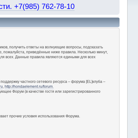
и. +7(985) 762-78-10
ков, получить ответы на волнующие вопросы, подсказать
, пожалуйста, приведённые ниже правила. Несколько минут,
ля всех. Данные правила являются едиными для всех
поддержку частного сетевого ресурса – форума [EL]клуба –
ru
,
http://hondaelement.ru/forum.
ующее Форум (в качестве гостя или зарегистрированного
вает прочие условия использования Форума.