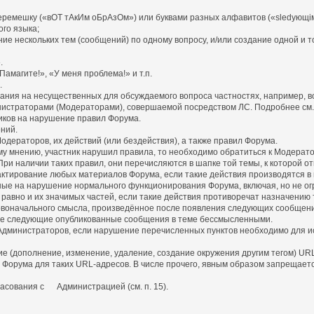
емешку («вОТ тАкИм оБрАзОм») или буквами разных алфавитов («slеdующiм
го языка;
ние нескольких тем (сообщений) по одному вопросу, и/или создание одной и т
.
амагите!», «У меня проблема!» и т.п.
.
имания на несущественных для обсуждаемого вопроса частностях, например, в
нистраторами (Модераторами), совершаемой посредством ЛС. Подробнее см. п
иков на нарушение правил Форума.
ний.
дераторов, их действий (или бездействия), а также правил Форума.
у мнению, участник нарушил правила, то необходимо обратиться к Модерато
ри наличии таких правил, они перечисляются в шапке той темы, к которой от
едактирование любых материалов Форума, если такие действия производятся 
ные на нарушение нормального функционирования Форума, включая, но не ог
равно и их значимых частей, если такие действия противоречат назначению 
оначального смысла, произведённое после появления следующих сообщени
е следующие опубликованные сообщения в теме бессмысленными.
 Администраторов, если нарушение перечисленных пунктов необходимо для и
ние (дополнение, изменение, удаление, создание окружения другим тегом) U
рума для таких URL-адресов. В числе прочего, явным образом запрещается зам
ласования с Администрацией (см. п. 15).