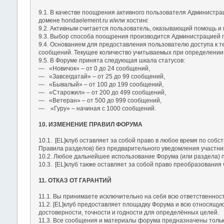
9.1. В качестве поощрения активного пользователя Администра
домене hondaelement.ru и/или хостинг.
9.2. Активным считается пользователь, оказывающий помощь и
9.3. Выбор способа поощрения производится Администрацией п
9.4. Основанием для предоставления пользователю доступа к т
сообщений. Текущее количество учитываемых при определении 
9.5. В Форуме принята следующая шкала статусов:
― «Новичок» – от 0 до 24 сообщений,
― «Завсегдатай» – от 25 до 99 сообщений,
― «Бывалый» – от 100 до 199 сообщений,
― «Старожил» – от 200 до 499 сообщений,
― «Ветеран» – от 500 до 999 сообщений,
― «Гуру» – начиная с 1000 сообщений.
10. ИЗМЕНЕНИЕ ПРАВИЛ ФОРУМА
10.1. [EL]клуб оставляет за собой право в любое время по со
Правила разделов) без предварительного уведомления участник
10.2. Любое дальнейшее использование Форума (или раздела) п
10.3. [EL]клуб также оставляет за собой право преобразования
11. ОТКАЗ ОТ ГАРАНТИЙ
11.1. Вы принимаете исключительно на себя всю ответственност
11.2. [EL]клуб предоставляет площадку Форума и всю относящу
достоверности, точности и годности для определённых целей.
11.3. Все сообщения и материалы форума предназначены только