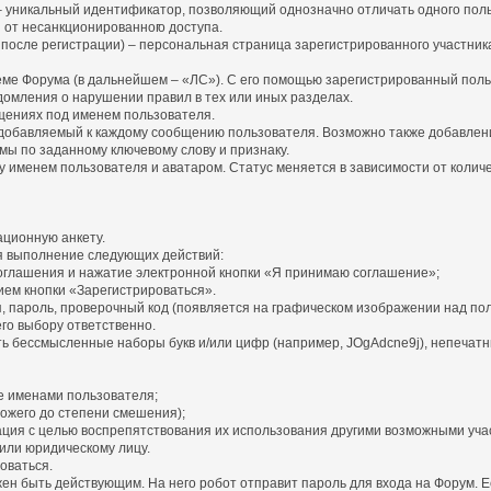
») – уникальный идентификатор, позволяющий однозначно отличать одного пол
я от несанкционированног
о доступа.
 после регистрации) – персональная страница зарегистрированного участни
теме Форума (в дальнейшем – «ЛС»). С его помощью зарегистрированный пол
домления о нарушении правил в тех или иных разделах.
бщениях под именем пользователя.
и добавляемый к каждому сообщению пользователя. Возможно также добавлен
мы по заданному ключевому слову и признаку.
именем пользователя и аватаром. Статус меняется в зависимости от количес
ационную анкету.
я выполнение следующих действий:
оглашения и нажатие электронной кнопки «Я принимаю соглашение»;
ем кнопки «Зарегистрироваться».
, пароль, проверочный код (появляется на графическом изображении над пол
его выбору ответственно.
ть бессмысленные наборы букв и/или цифр (например, JOgAdcne9j), непечатны
е именами пользователя;
ожего до степени смешения);
рация с целью воспрепятствования их использования другими возможными уча
или юридическому лицу.
оваться.
лжен быть действующим. На него робот отправит пароль для входа на Форум.