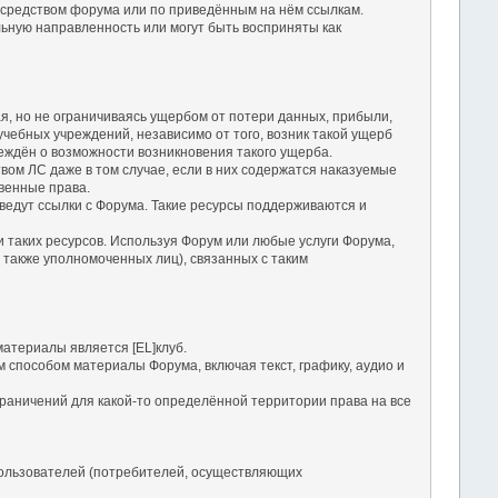
посредством форума или по приведённым на нём ссылкам.
льную направленность или могут быть восприняты как
чая, но не ограничиваясь ущербом от потери данных, прибыли,
чебных учреждений, независимо от того, возник такой ущерб
еждён о возможности возникновения такого ущерба.
твом ЛС даже в том случае, если в них содержатся наказуемые
твенные права.
е ведут ссылки с Форума. Такие ресурсы поддерживаются и
ги таких ресурсов. Используя Форум или любые услуги Форума,
 также уполномоченных лиц), связанных с таким
атериалы является [EL]клуб.
м способом материалы Форума, включая текст, графику, аудио и
раничений для какой-то определённой территории права на все
ользователей (потребителей, осуществляющих