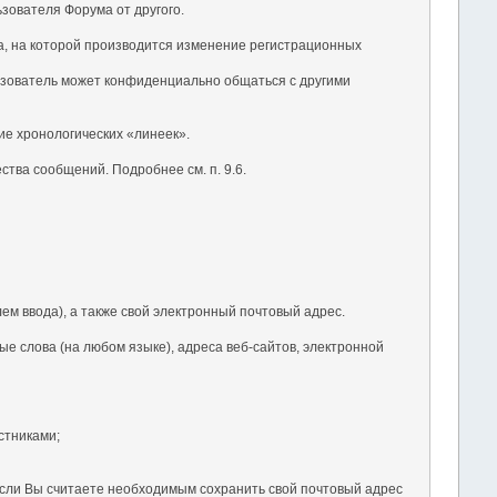
ьзователя Форума от другого.
ка, на которой производится изменение регистрационных
ьзователь может конфиденциально общаться с другими
ие хронологических «линеек».
тва сообщений. Подробнее см. п. 9.6.
ем ввода), а также свой электронный почтовый адрес.
е слова (на любом языке), адреса веб-сайтов, электронной
стниками;
 Если Вы считаете необходимым сохранить свой почтовый адрес