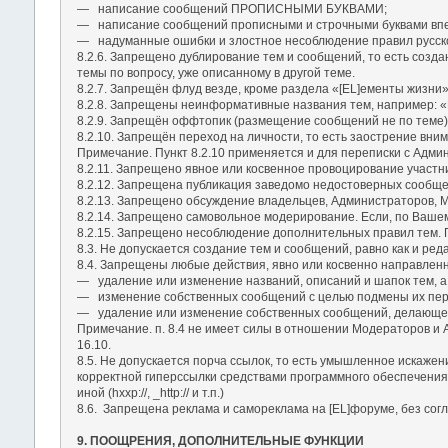
― написание сообщений ПРОПИСНЫМИ БУКВАМИ;
― написание сообщений прописными и строчными буквами впер
― надуманные ошибки и злостное несоблюдение правил русско
8.2.6. Запрещено дублирование тем и сообщений, то есть созда
темы по вопросу, уже описанному в другой теме.
8.2.7. Запрещён флуд везде, кроме раздела «[EL]ементы жизни»
8.2.8. Запрещены неинформативные названия тем, например: «П
8.2.9. Запрещён оффтопик (размещение сообщений не по теме)
8.2.10. Запрещён переход на личности, то есть заострение вн
Примечание. Пункт 8.2.10 применяется и для переписки с Адми
8.2.11. Запрещено явное или косвенное провоцирование участн
8.2.12. Запрещена публикация заведомо недостоверных сообще
8.2.13. Запрещено обсуждение владельцев, Администраторов, Мо
8.2.14. Запрещено самовольное модерирование. Если, по Вашем
8.2.15. Запрещено несоблюдение дополнительных правил тем. П
8.3. Не допускается создание тем и сообщений, равно как и р
8.4. Запрещены любые действия, явно или косвенно направлен
― удаление или изменение названий, описаний и шапок тем, а 
― изменение собственных сообщений с целью подмены их перв
― удаление или изменение собственных сообщений, делающе
Примечание. п. 8.4 не имеет силы в отношении Модераторов и
16.10.
8.5. Не допускается порча ссылок, то есть умышленное искаже
корректной гиперссылки средствами программного обеспечения Фо
иной (hxxp://, _http:// и т.п.)
8.6. Запрещена реклама и самореклама на [EL]форуме, без сог
9. ПООЩРЕНИЯ, ДОПОЛНИТЕЛЬНЫЕ ФУНКЦИИ