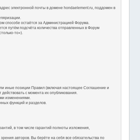
дрес электронной почты в домене hondaelement.ru, поддомен в
уляризации.
ом способе остаётся за Администрацией Форума.
ется путём подсчёта количества отправленных в Форум
только-то»).
 или иные позиции Правил (включая настоящее Соглашение и
 действовать с момента их опубликования.
ими изменениями.
 иных функций и разделов.
рантий, в том числе гарантий полноты изложения,
зрения авторов. Вы берёте на себя все обязательства по