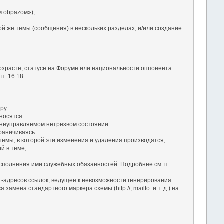
 оbраzом»);
ой же темы (сообщения) в нескольких разделах, и/или создание
озрасте, статусе на Форуме или национальности оппонента.
. 16.18.
ру.
носятся.
в неуправляемом нетрезвом состоянии.
раничиваясь:
темы, в которой эти изменения и удаления производятся;
й в теме;
сполнения ими служебных обязанностей. Подробнее см. п.
RL-адресов ссылок, ведущее к невозможности генерирования
ена стандартного маркера схемы (http://, mailto: и т. д.) на