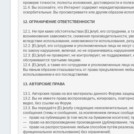
проверке точности, полноты изложения, достоверности и полез
11.4. Вы осознаёте, что Интернет содержит нередактированные
оскорбительные. Вы просматриваете или другим образом исполь
12. ОГРАНИЧЕНИЕ ОТВЕТСТВЕННОСТИ
12.1. Ни при каких обстоятельствах [EL]клуб, его сотрудники, 
возникновения зависимости, снижения производительности, уво
вследствие использования, невозможности использования, резу
12.2. [EL]клуб, его сотрудники и уполномоченные лица не несу
по закону нарушения, включая, но не ограничиваясь нарушения
12.3. [EL]клуб не проверяет, не контролирует, не поддерживает
обслуживаются третьими лицами.
12.4. [EL]клуб, а также его сотрудники и уполномоченные лица 
Вы явным образом отказываетесь от права предъявления любых 
использованием и его последствиями.
13. АВТОРСКИЕ ПРАВА
13.1. Авторские права на все материалы данного Форума защищ
13.2. Вы не имеете права воспроизводить, копировать, повторн
видео, без ссылки на Форум.
13.3. Вы передаёте [EL]клубу следующие неисключительные, не
сообщения (темы и сообщения, за исключением личных сообще
― право на публикацию (в том числе на бумажном носителе); п
― право на воспроизведение произведения (дублирование, ти
― право на распространение любым способом путём реализац
функциональное использование) без ограничений;