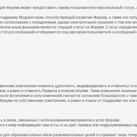
ция Форума может предоставить такому пользователю персональный статус, а
 поддержку Модераторам, способствующий развитию Форума, а также его поп
о согласованию с поощряемым, однако окончательное решение о том или ин
ем или иным функциям является текущий статус на Форуме. Статус определя
статуса сообщений отображается под аватаром пользователя («сообщений с
бственному усмотрению изменять (дополнять, модифицировать и отменять) те
ов, а равно и отменять Правила в полном объёме. Такие изменения начинают
осле вступления в силу изменений считается согласием Пользователя с так
 Форума по собственному усмотрению, а равно и отказа от поддержки тех или
ь и риски, связанные с использованием материалов и услуг форума.
юся к нему информацию «как есть» и не даёт прямых или подразумеваемых га
 для образовательных и/или развлекательных целей и отражают лишь точку 