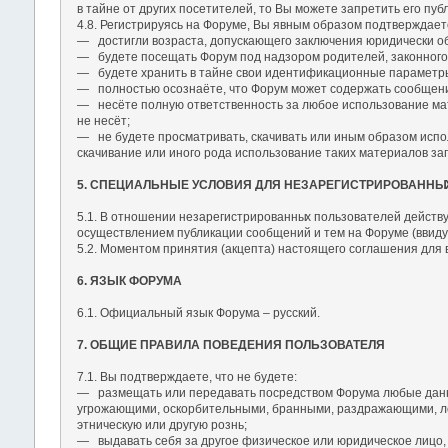
в тайне от других посетителей, то Вы можете запретить его пу
4.8. Регистрируясь на Форуме, Вы явным образом подтверждаете
― достигли возраста, допускающего заключения юридически об
― будете посещать Форум под надзором родителей, законного о
― будете хранить в тайне свои идентификационные параметры (
― полностью осознаёте, что Форум может содержать сообщени
― несёте полную ответственность за любое использование мате
не несёт;
― не будете просматривать, скачивать или иным образом испол
скачивание или иного рода использование таких материалов 
5. СПЕЦИАЛЬНЫЕ УСЛОВИЯ ДЛЯ НЕЗАРЕГИСТРИРОВАННЫ
5.1. В отношении незарегистрированны
х пользователей действу
осуществлением публикации сообщений и тем на Форуме (ввиду 
5.2. Моментом принятия (акцепта) настоящего соглашения для
6. ЯЗЫК ФОРУМА
6.1. Официальный язык Форума – русский.
7. ОБЩИЕ ПРАВИЛА ПОВЕДЕНИЯ ПОЛЬЗОВАТЕЛЯ
7.1. Вы подтверждаете, что не будете:
― размещать или передавать посредством Форума любые данные
угрожающими, оскорбительными, бранными, раздражающими, ло
этническую или другую рознь;
― выдавать себя за другое физическое или юридическое лицо, 