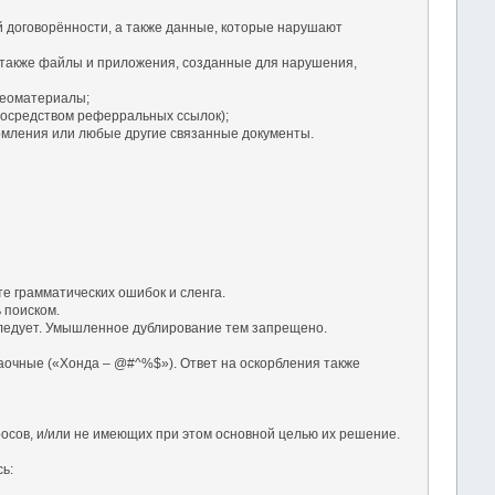
й договорённости, а также данные, которые нарушают
 также файлы и приложения, созданные для нарушения,
деоматериалы;
посредством реферральных ссылок);
омления или любые другие связанные документы.
те грамматических ошибок и сленга.
 поиском.
а следует. Умышленное дублирование тем запрещено.
заочные («Хонда – @#^%$»). Ответ на оскорбления также
осов, и/или не имеющих при этом основной целью их решение.
ь: