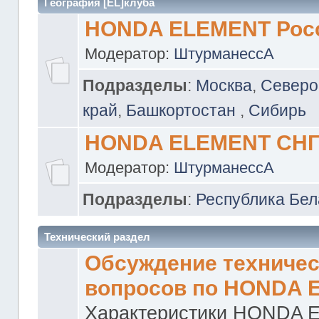
География [EL]клуба
HONDA ELEMENT Рос
Модератор:
ШтурманессА
Подразделы
:
Москва
,
Северо
край
,
Башкортостан
,
Сибирь
HONDA ELEMENT СН
Модератор:
ШтурманессА
Подразделы
:
Республика Бел
Технический раздел
Обсуждение техничес
вопросов по HONDA 
Характеристики HONDA 