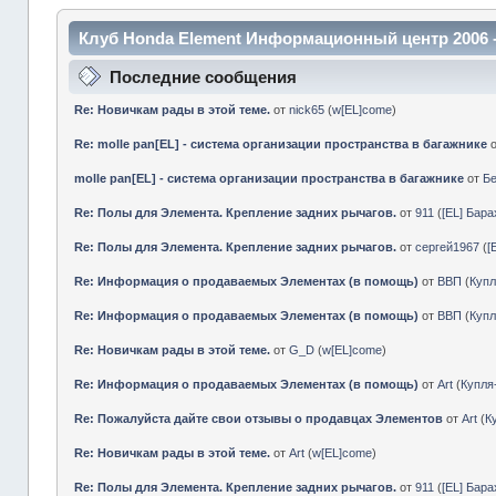
Клуб Honda Element Информационный центр 2006 
Последние сообщения
Re: Новичкам рады в этой теме.
от
nick65
(
w[EL]come
)
Re: molle pan[EL] - система организации пространства в багажнике
molle pan[EL] - система организации пространства в багажнике
от
Б
Re: Полы для Элемента. Крепление задних рычагов.
от
911
(
[EL] Бар
Re: Полы для Элемента. Крепление задних рычагов.
от
сергей1967
(
[
Re: Информация о продаваемых Элементах (в помощь)
от
ВВП
(
Куп
Re: Информация о продаваемых Элементах (в помощь)
от
ВВП
(
Куп
Re: Новичкам рады в этой теме.
от
G_D
(
w[EL]come
)
Re: Информация о продаваемых Элементах (в помощь)
от
Art
(
Купл
Re: Пожалуйста дайте свои отзывы о продавцах Элементов
от
Art
(
К
Re: Новичкам рады в этой теме.
от
Art
(
w[EL]come
)
Re: Полы для Элемента. Крепление задних рычагов.
от
911
(
[EL] Бар