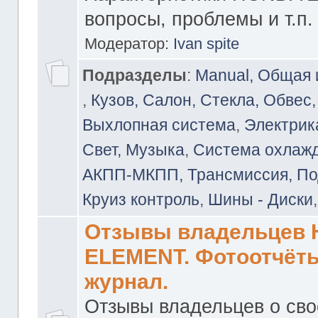
вопросы, проблемы и т.п.
Модератор:
Ivan spite
Подразделы
:
Manual, Общая
,
Кузов, Салон, Стекла, Обвес,
Выхлопная система
,
Электрика
Свет, Музыка
,
Система охлажд
АКПП-МКПП, Трансмиссия, Под
Круиз контроль
,
Шины - Диски
Отзывы владельцев
ELEMENT. Фотоотчёты
журнал.
Отзывы владельцев о св