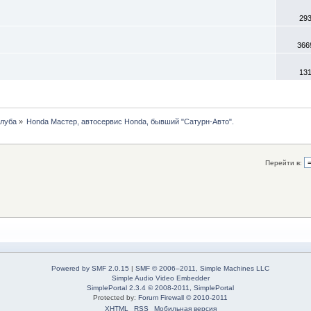
29
366
13
клуба
»
Honda Мастер, автосервис Honda, бывший "Сатурн-Авто".
Перейти в:
Powered by SMF 2.0.15
|
SMF © 2006–2011, Simple Machines LLC
Simple Audio Video Embedder
SimplePortal 2.3.4 © 2008-2011, SimplePortal
Protected by:
Forum Firewall © 2010-2011
XHTML
RSS
Мобильная версия