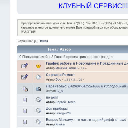
КЛУБНЫЙ СЕРВИС!!! "Х
Преображенский вал, дом 25а. Тел. +7(985) 762-78-10, +7(495) 747-65-
карданов и многое другое, что может Вам понадобиться при обслужив
РАБОТЫ!!
Страницы: [
1
]
Вниз
Тема
/
Автор
0 Пользователей и 3 Гостей просматривают этот раздел.
График работы в Новогодние и Праздничные дн
Автор
Максим Галкин
«
1
2
»
Сервис и Ремонт
Автор
Doc
«
1
2
3
4
5
...
25
»
Перенесено: Датчик детонации и кислородный 
Автор
G_D
по акпп
Автор
Сергей Питер
Доп приборы
Автор
Seregka29
Вопрос Максиму: что лить в задний дифф sh-awd
Автор
Krioker