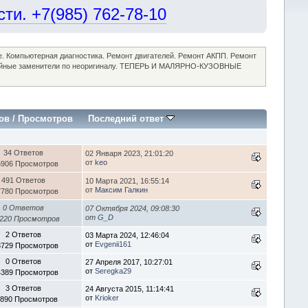
и. +7(985) 762-78-10
ие. Компьютерная диагностика. Ремонт двигателей. Ремонт АКПП. Ремонт
достойные заменители по неоригиналу. ТЕПЕРЬ И МАЛЯРНО-КУЗОВНЫЕ
ов
/
Просмотров
Последний ответ
34 Ответов
02 Января 2023, 21:01:20
от
keo
5906 Просмотров
491 Ответов
10 Марта 2021, 16:55:14
от
Максим Галкин
7780 Просмотров
0 Ответов
07 Октября 2024, 09:08:30
от
G_D
220 Просмотров
2 Ответов
03 Марта 2024, 12:46:04
от
Evgenii161
3729 Просмотров
0 Ответов
27 Апреля 2017, 10:27:01
от
Seregka29
4389 Просмотров
3 Ответов
24 Августа 2015, 11:14:41
от
Krioker
1890 Просмотров