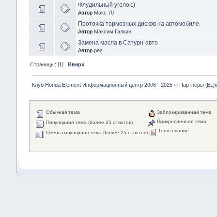
Флудильный уголок.)
Автор
Макс 70
Проточка тормозных дисков на автомобиле.
Автор
Максим Галкин
Замена масла в Сатурн-авто
Автор
pez
Страницы: [
1
]
Вверх
Клуб Honda Element Информационный центр 2006 - 2025
»
Партнеры [EL]
Обычная тема
Заблокированная тема
Прикрепленная тема
Популярная тема (более 25 ответов)
Голосование
Очень популярная тема (более 25 ответов)