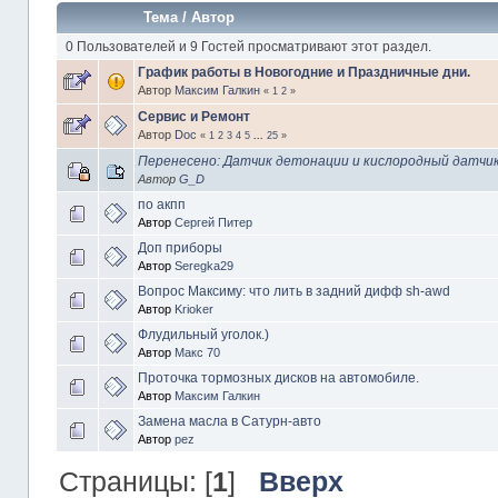
Тема
/
Автор
0 Пользователей и 9 Гостей просматривают этот раздел.
График работы в Новогодние и Праздничные дни.
Автор
Максим Галкин
«
1
2
»
Сервис и Ремонт
Автор
Doc
«
1
2
3
4
5
...
25
»
Перенесено: Датчик детонации и кислородный датчи
Автор
G_D
по акпп
Автор
Сергей Питер
Доп приборы
Автор
Seregka29
Вопрос Максиму: что лить в задний дифф sh-awd
Автор
Krioker
Флудильный уголок.)
Автор
Макс 70
Проточка тормозных дисков на автомобиле.
Автор
Максим Галкин
Замена масла в Сатурн-авто
Автор
pez
Страницы: [
1
]
Вверх