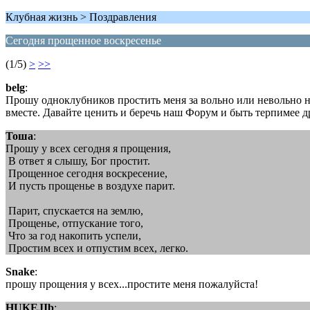
Клубная жизнь > Поздравления
Сегодня прощенное воскресенье
(1/5)
>
>>
belg
:
Прошу одноклубников простить меня за вольно или невольно 
вместе. Давайте ценить и беречь наш Форум и быть терпимее др
Тоша
:
Прошу у всех сегодня я прощения,
В ответ я слышу, Бог простит.
Прощенное сегодня воскресение,
И пусть прощенье в воздухе парит.
Парит, спускается на землю,
Прощенье, отпускание того,
Что за год накопить успели,
Простим всех и отпустим всех, легко.
Snake
:
прошу прощения у всех...простите меня пожалуйста!
HUKEJIb
: