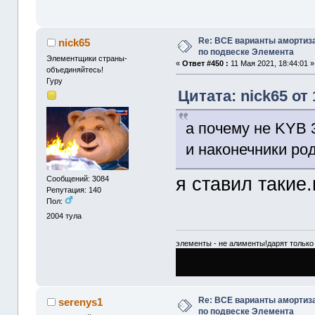
Re: ВСЕ варианты амортиз
nick65
по подвеске Элемента
Элементщики страны-
«
Ответ #450 :
11 Мая 2021, 18:44:01 »
объединяйтесь!
Гуру
Цитата: nick65 от
а почему не KYB 
и наконечники ро
я ставил такие
Сообщений: 3084
Репутация: 140
Пол:
2004
тула
элементы - не алименты!дарят только 
Re: ВСЕ варианты амортиз
serenys1
по подвеске Элемента