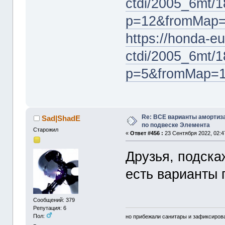
ctdi/2005_6mt/1
p=12&fromMap
https://honda-eu
ctdi/2005_6mt/1
p=5&fromMap=
Re: ВСЕ варианты амортиз
Sad|ShadE
по подвеске Элемента
Старожил
«
Ответ #456 :
23 Сентября 2022, 02:4
Друзья, подска
есть варианты 
Сообщений: 379
Репутация: 6
Пол:
но прибежали санитары и зафиксирова