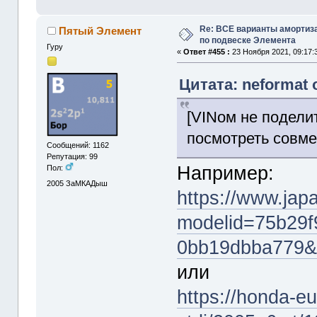
Re: ВСЕ варианты амортиз
Пятый Элемент
по подвеске Элемента
Гуру
«
Ответ #455 :
23 Ноября 2021, 09:17:
Цитата: neformat 
[VINом не подели
посмотреть совме
Сообщений: 1162
Репутация: 99
Например:
Пол:
2005
ЗаМКАДыш
https://www.ja
modelid=75b29f
0bb19dbba779&
или
https://honda-eu