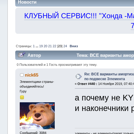
Новости
КЛУБНЫЙ СЕРВИС!!! "Хонда -Маст
Страницы:
1
...
19
20
21
22
[
23
]
24
Вниз
Автор
Тема: ВСЕ варианты амор
330606 раз)
0 Пользователей и 1 Гость просматривают эту тему.
Re: ВСЕ варианты амортиз
nick65
по подвеске Элемента
Элементщики страны-
«
Ответ #440 :
14 Ноября 2019, 07:40:
объединяйтесь!
Гуру
а почему не KY
и наконечники 
Сообщений: 3084
элементы - не алименты!дарят только 