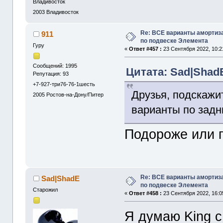
Владивосток
2003
Владивосток
Re: ВСЕ варианты амортиз
911
по подвеске Элемента
Гуру
«
Ответ #457 :
23 Сентября 2022, 10:2
Сообщений: 1995
Цитата: Sad|ShadE
Репутация: 93
+7-927-три76-76-1шесть
Друзья, подскажит
2005
Ростов-на-Дону/Питер
варианты по зад
Подороже или 
Re: ВСЕ варианты амортиз
Sad|ShadE
по подвеске Элемента
Старожил
«
Ответ #458 :
23 Сентября 2022, 16:0
Я думаю King 