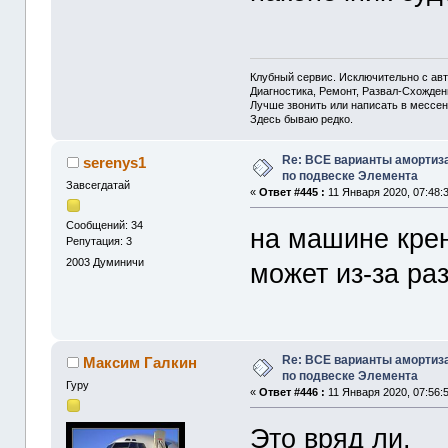
Клубный сервис. Исключительно с а
Диагностика, Ремонт, Развал-Схожде
Лучше звонить или написать в мессен
Здесь бываю редко.
Re: ВСЕ варианты амортиз
serenys1
по подвеске Элемента
Завсегдатай
«
Ответ #445 :
11 Января 2020, 07:48:
Сообщений: 34
на машине крен
Репутация: 3
2003
Думиничи
может из-за ра
Re: ВСЕ варианты амортиз
Максим Галкин
по подвеске Элемента
Гуру
«
Ответ #446 :
11 Января 2020, 07:56:
Это вряд ли.