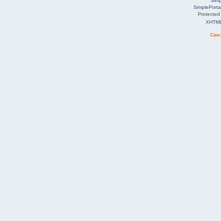
Simp
SimplePorta
Protected
XHTM
Свя