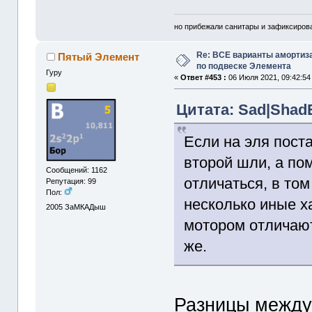
но прибежали санитары и зафиксирова
Re: ВСЕ варианты амортиз
Пятый Элемент
по подвеске Элемента
Гуру
«
Ответ #453 :
06 Июля 2021, 09:42:54
Цитата: Sad|ShadE
Если на эля пост
второй шли, а по
Сообщений: 1162
отличаться, в том
Репутация: 99
Пол:
несколько иные х
2005
ЗаМКАДыш
мотором отличаю
же.
Разницы между