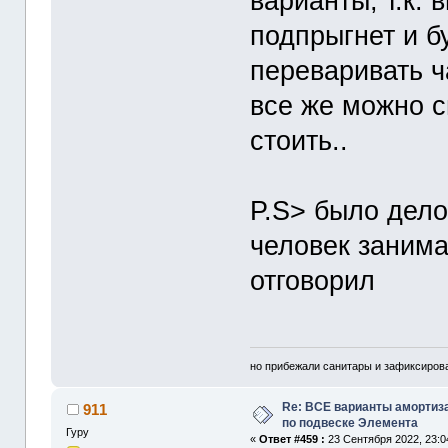
варианты, т.к.
подпрыгнет и б
переваривать ч
все же можно с
стоить..
P.S> было дело
человек заним
отговорил
но прибежали санитары и зафиксирова
Re: ВСЕ варианты амортиз
911
по подвеске Элемента
Гуру
«
Ответ #459 :
23 Сентября 2022, 23:0