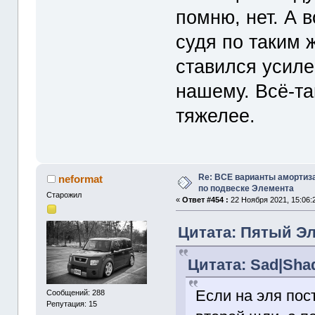
помню, нет. А в
судя по таким 
ставился усиле
нашему. Всё-та
тяжелее.
Re: ВСЕ варианты амортиз
neformat
по подвеске Элемента
Старожил
«
Ответ #454 :
22 Ноября 2021, 15:06:
Цитата: Пятый Эл
Цитата: Sad|Shad
Если на эля по
Сообщений: 288
Репутация: 15