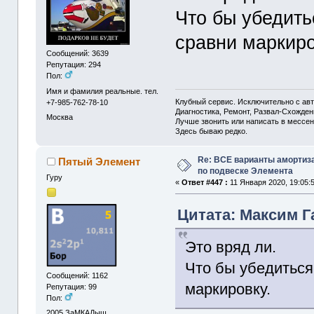
Что бы убедить
сравни маркиро
Сообщений: 3639
Репутация: 294
Пол:
Имя и фамилия реальные. тел.
Клубный сервис. Исключительно с а
+7-985-762-78-10
Диагностика, Ремонт, Развал-Схожде
Москва
Лучше звонить или написать в мессен
Здесь бываю редко.
Re: ВСЕ варианты амортиз
Пятый Элемент
по подвеске Элемента
Гуру
«
Ответ #447 :
11 Января 2020, 19:05:
Цитата: Максим Га
Это вряд ли.
Что бы убедиться
Сообщений: 1162
маркировку.
Репутация: 99
Пол:
2005
ЗаМКАДыш