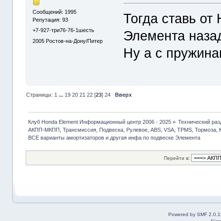
Сообщений: 1995
Тогда ставь от
Репутация: 93
+7-927-три76-76-1шесть
Элемента наза
2005
Ростов-на-Дону/Питер
Ну а с пружина
Страницы:
1
...
19
20
21
22
[
23
]
24
Вверх
Клуб Honda Element Информационный центр 2006 - 2025
»
Технический раз
АКПП-МКПП, Трансмиссия, Подвеска, Рулевое, ABS, VSA, TPMS, Тормоза, 
ВСЕ варианты амортизаторов и другая инфа по подвеске Элемента
Перейти в:
Powered by SMF 2.0.1