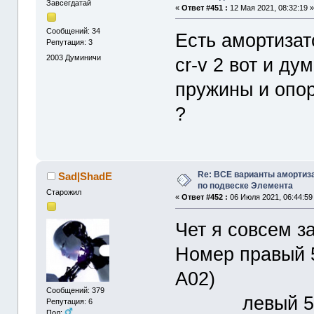
Завсегдатай
«
Ответ #451 :
12 Мая 2021, 08:32:19 
Сообщений: 34
Есть амортизат
Репутация: 3
2003
Думиничи
cr-v 2 вот и ду
пружины и опор
?
Re: ВСЕ варианты амортиз
Sad|ShadE
по подвеске Элемента
Старожил
«
Ответ #452 :
06 Июля 2021, 06:44:59
Чет я совсем з
Номер правый 5
A02)
Сообщений: 379
левый 51606-
Репутация: 6
Пол: