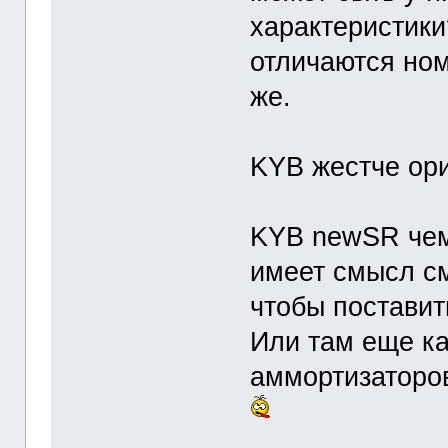
характеристики
отличаются но
же.
KYB жестче ор
KYB newSR чем
имеет смысл с
чтобы постави
Или там еще к
аммортизаторо