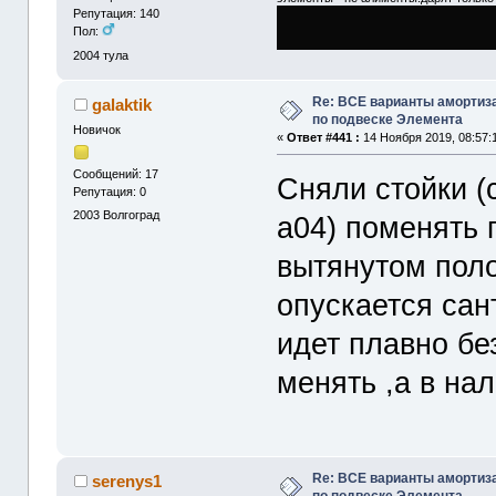
Репутация: 140
Пол:
2004
тула
Re: ВСЕ варианты амортиз
galaktik
по подвеске Элемента
Новичок
«
Ответ #441 :
14 Ноября 2019, 08:57:
Сообщений: 17
Сняли стойки (
Репутация: 0
2003
Волгоград
a04) поменять 
вытянутом пол
опускается сан
идет плавно бе
менять ,а в на
Re: ВСЕ варианты амортиз
serenys1