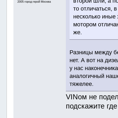
второй шли, а п
2005
город герой Москва
то отличаться, в
несколько иные 
мотором отлича
же.
Разницы между б
нет. А вот на диз
у нас наконечник
аналогичный наше
тяжелее.
VINом не поде
подскажите где