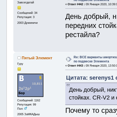
по подвеске Элемента
Завсегдатай
«
Ответ #442 :
09 Января 2020, 10:39:
Сообщений: 34
День добрый, н
Репутация: 3
2003
Думиничи
передних стойк
рестайла?
Re: ВСЕ варианты амортиз
Пятый Элемент
по подвеске Элемента
Гуру
«
Ответ #443 :
09 Января 2020, 13:50:
Цитата: serenys1 
День добрый, ник
стойках. CR-V2 и
Сообщений: 1162
Репутация: 99
Почему то сраз
Пол:
2005
ЗаМКАДыш