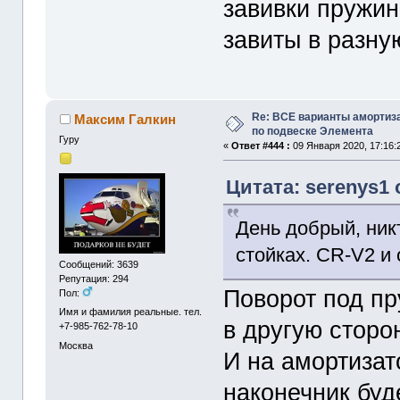
завивки пружин
завиты в разну
Re: ВСЕ варианты амортиз
Максим Галкин
по подвеске Элемента
Гуру
«
Ответ #444 :
09 Января 2020, 17:16:
Цитата: serenys1 
День добрый, ник
стойках. CR-V2 и
Сообщений: 3639
Репутация: 294
Поворот под пр
Пол:
Имя и фамилия реальные. тел.
в другую сторон
+7-985-762-78-10
Москва
И на амортизат
наконечник буд