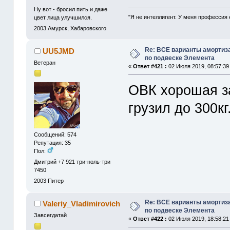
Ну вот - бросил пить и даже
"Я не интеллигент. У меня профессия 
цвет лица улучшился.
2003
Амурск, Хабаровского
Re: ВСЕ варианты амортиз
UU5JMD
по подвеске Элемента
Ветеран
«
Ответ #421 :
02 Июля 2019, 08:57:39
ОВК хорошая за
грузил до 300кг
Сообщений: 574
Репутация: 35
Пол:
Дмитрий +7 921 три-ноль-три
7450
2003
Питер
Re: ВСЕ варианты амортиз
Valeriy_Vladimirovich
по подвеске Элемента
Завсегдатай
«
Ответ #422 :
02 Июля 2019, 18:58:21