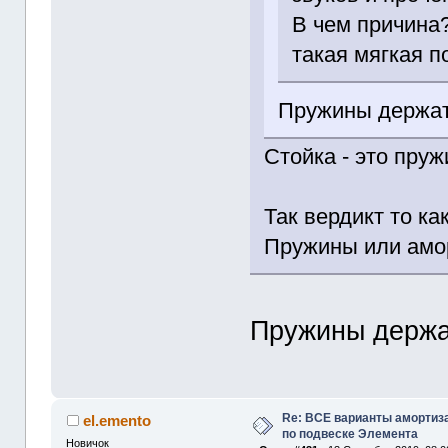
В чем причина
такая мягкая п
Пружины держат
Стойка - это пруж
Так вердикт то ка
Пружины или амо
Пружины держа
Re: ВСЕ варианты амортиз
el.emento
по подвеске Элемента
Новичок