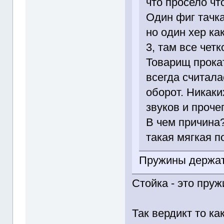
что просело что
Один фиг тачка
но один хер ка
3, там все четк
Товарищ прокат
всегда считала
оборот. Никаки
звуков и прочег
В чем причина
такая мягкая п
Пружины держат 
Стойка - это пруж
Так вердикт то ка