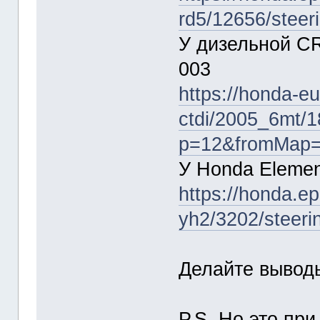
rd5/12656/stee
У дизельной CR
003
https://honda-eu
ctdi/2005_6mt/1
p=12&fromMap
У Honda Elemen
https://honda.e
yh2/3202/steer
Делайте вывод
P.S. Но это пр