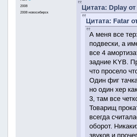
Цитата: Dplay от
2008
2008
новосибирск
Цитата: Fatar о
А меня все те
подвески, а и
все 4 амортиза
задние KYB. П
что просело что
Один фиг тачка
но один хер ка
3, там все четк
Товарищ прокат
всегда считала
оборот. Никаки
звуков и прочег