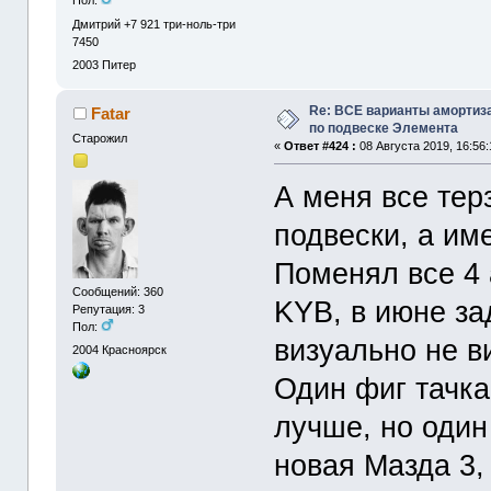
Пол:
Дмитрий +7 921 три-ноль-три
7450
2003
Питер
Re: ВСЕ варианты амортиз
Fatar
по подвеске Элемента
Старожил
«
Ответ #424 :
08 Августа 2019, 16:56:
А меня все тер
подвески, а им
Поменял все 4 
Сообщений: 360
KYB, в июне з
Репутация: 3
Пол:
визуально не в
2004
Красноярск
Один фиг тачка 
лучше, но один
новая Мазда 3, 