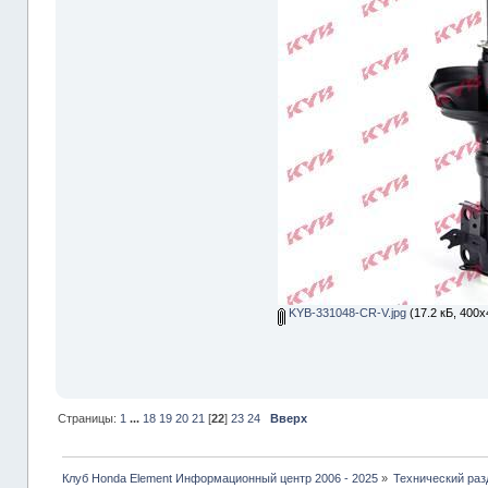
KYB-331048-CR-V.jpg
(17.2 кБ, 400x
Страницы:
1
...
18
19
20
21
[
22
]
23
24
Вверх
Клуб Honda Element Информационный центр 2006 - 2025
»
Технический раз