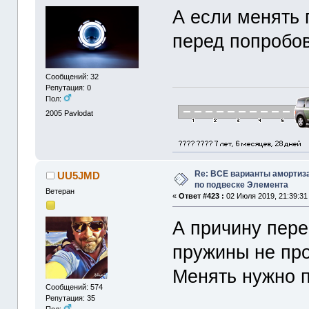
А если менять 
перед попробо
Сообщений: 32
Репутация: 0
Пол:
2005
Pavlodat
Re: ВСЕ варианты амортиз
UU5JMD
по подвеске Элемента
Ветеран
«
Ответ #423 :
02 Июля 2019, 21:39:31
А причину пере
пружины не пр
Менять нужно п
Сообщений: 574
Репутация: 35