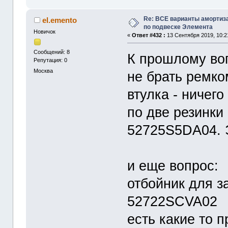
Re: ВСЕ варианты амортиз
el.emento
по подвеске Элемента
Новичок
«
Ответ #432 :
13 Сентября 2019, 10:2
Сообщений: 8
К прошлому воп
Репутация: 0
Москва
не брать ремко
втулка - ничего
по две резинки 
52725S5DA04. 
и еще вопрос:
отбойник для за
52722SCVA02
есть какие то 