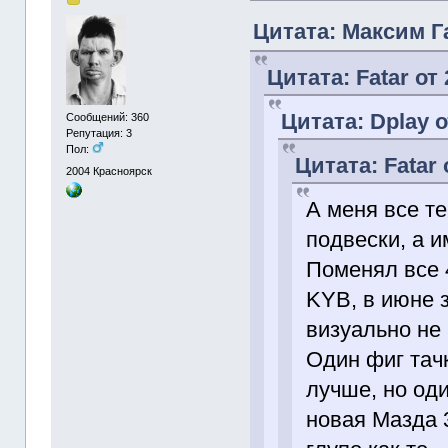
Цитата: Максим Га
Цитата: Fatar от 
Цитата: Dplay о
Сообщений: 360
Репутация: 3
Пол:
Цитата: Fatar 
2004
Красноярск
А меня все т
подвески, а 
Поменял все 
KYB, в июне 
визуально не 
Один фиг тачк
лучше, но од
новая Мазда 3