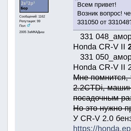
Всем привет!
Возник вопрос! ч
Сообщений: 1162
331050 от 331048
Репутация: 99
Пол:
2005
ЗаМКАДыш
331 048_аморт
Honda CR-V II
331 050_аморт
Honda CR-V II 2
Мне помнится, 
2.2CTDi, машин
посадочным ра
Но это нужно п
У CR-V 2.0 бен
https://honda.ep