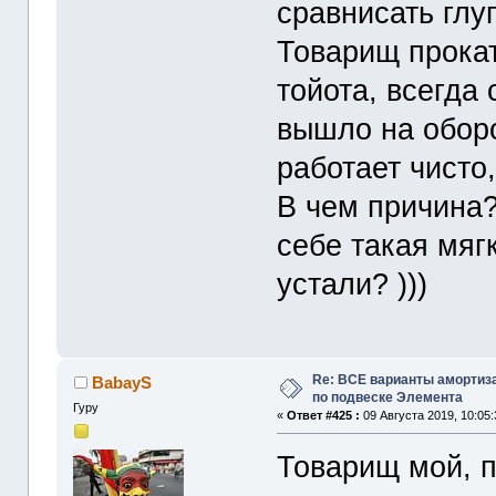
сравнисать глуп
Товарищ прокат
тойота, всегда 
вышло на оборо
работает чисто,
В чем причина?
себе такая мяг
устали? )))
Re: ВСЕ варианты амортиз
BabayS
по подвеске Элемента
Гуру
«
Ответ #425 :
09 Августа 2019, 10:05:
Товарищ мой, п