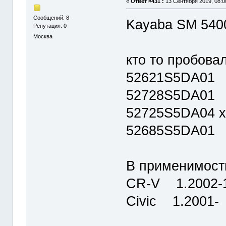
«
Ответ #431 :
13 Сентября 2019, 08:0
Сообщений: 8
Kayaba SM 540
Репутация: 0
Москва
кто то пробова
52621S5DA01
52728S5DA01
52725S5DA04 х
52685S5DA01
В применимо
CR-V 1.2002-1
Civic 1.2001-