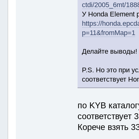
ctdi/2005_6mt/18
У Honda Element р
https://honda.epcd
p=11&fromMap=1
Делайте выводы!
P.S. Но это при у
соответствует H
по KYB катало
соответствует
Корече взять 3