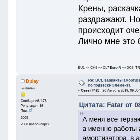
Крены, раскачк
раздражают. Но
происходит оче
Лично мне это 
EU1 => CH9 => CL7 Euro-R => DC5 ITR
Re: ВСЕ варианты амортиз
Dplay
по подвеске Элемента
Бывалый
«
Ответ #428 :
26 Августа 2019, 09:30:
Сообщений: 173
Цитата: Fatar от 0
Репутация: 16
Пол:
А меня все терза
2008
2008
новосибирск
а именно работы 
амортизатора, в 