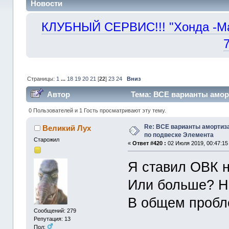
Новости
КЛУБНЫЙ СЕРВИС!!! "Хонда -Маст
Страницы:
1
...
18
19
20
21
[
22
]
23
24
Вниз
Автор
Тема: ВСЕ варианты амор
330599 раз)
0 Пользователей и 1 Гость просматривают эту тему.
Re: ВСЕ варианты амортиз
Великий Лух
по подвеске Элемента
Старожил
«
Ответ #420 :
02 Июля 2019, 00:47:15
Я ставил ОВК н
Или больше? Не
В общем пробл
Сообщений: 279
Репутация: 13
Пол: