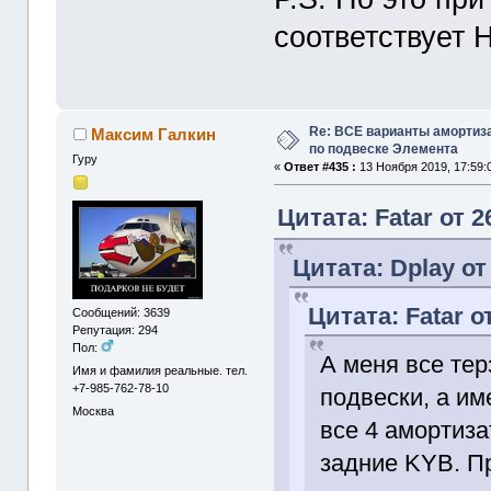
соответствует
Re: ВСЕ варианты амортиз
Максим Галкин
по подвеске Элемента
Гуру
«
Ответ #435 :
13 Ноября 2019, 17:59:
Цитата: Fatar от 2
Цитата: Dplay от
Цитата: Fatar о
Сообщений: 3639
Репутация: 294
Пол:
А меня все те
Имя и фамилия реальные. тел.
+7-985-762-78-10
подвески, а и
Москва
все 4 амортиза
задние KYB. П