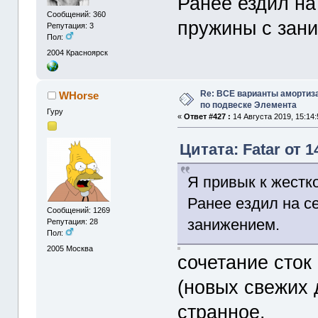
Ранее ездил на
Сообщений: 360
пружины с зан
Репутация: 3
Пол:
2004
Красноярск
Re: ВСЕ варианты амортиз
WHorse
по подвеске Элемента
Гуру
«
Ответ #427 :
14 Августа 2019, 15:14:
Цитата: Fatar от 1
Я привык к жестко
Ранее ездил на с
Сообщений: 1269
занижением.
Репутация: 28
Пол:
2005
Москва
сочетание сток
(новых свежих 
странное.