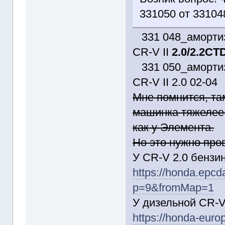
331050 от 33104
331 048_амортиз
CR-V II
2.0/2.2CTD
331 050_амортиз
CR-V II 2.0 02-04
Мне помнится, там
машинка тяжелее 
как у Элемента.
Но это нужно про
У CR-V 2.0 бензи
https://honda.epcda
p=9&fromMap=1
У дизельной CR-V
https://honda-europ