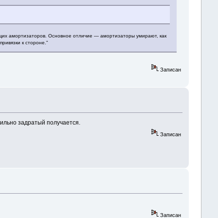
ющих амортизаторов. Основное отличие — амортизаторы умирают, как
привязки к стороне."
Записан
 сильно задратый получается.
Записан
Записан