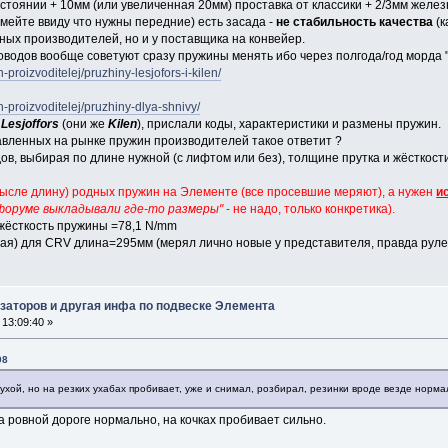
тоянии + 10мм (или увеличенная 20мм) проставка от классики + 2/3мм железна
имейте ввиду что нужны передние) есть засада -
не стабильность качества
(к
ных производителей, но и у поставщика на конвейер.
оводов вообще советуют сразу пружины менять ибо через полгода/год морда 
h-proizvoditelej/pruzhiny-lesjofors-i-kilen/
yh-proizvoditelej/pruzhiny-dlya-shnivy/
м
Lesjoffors
(они же
Kilen
), прислали коды, характеристики и размены пружин.
авленных на рынке пружин производителей такое ответит ?
ов, выбирая по длине нужной (с лифтом или без), толщине прутка и жёсткост
смысле длину) родных пружин на Элементе (все просевшие меряют), а нужен
и
 форуме выкладывали где-то размеры"
- не надо, только конкретика).
жёсткость пружины =78,1 N/mm
ая) для CRV длина=295мм (мерял лично новые у представителя, правда руле
заторов и другая инфа по подвеске Элемента
13:09:40 »
08
сухой, но на резких ухабах пробивает, уже и снимал, розбирал, резинки вроде везде нормал
а ровной дороге нормально, на кочках пробивает сильно.