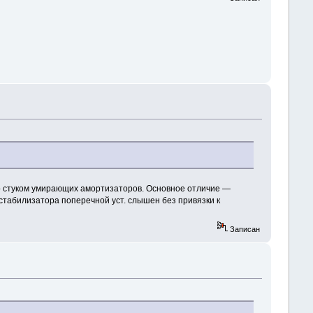
со стуком умирающих амортизаторов. Основное отличие —
к/стабилизатора поперечной уст. слышен без привязки к
Записан