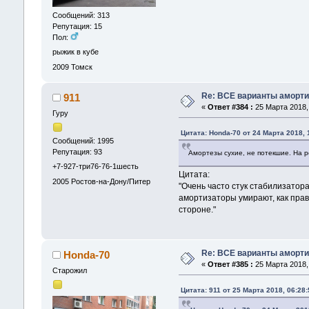
Сообщений: 313
Репутация: 15
Пол:
рыжик в кубе
2009
Томск
Re: ВСЕ варианты аморти
911
«
Ответ #384 :
25 Марта 2018, 
Гуру
Цитата: Honda-70 от 24 Марта 2018, 
Сообщений: 1995
Репутация: 93
Амортезы сухие, не потекшие. На р
+7-927-три76-76-1шесть
Цитата:
2005
Ростов-на-Дону/Питер
"Очень часто стук стабилизатор
амортизаторы умирают, как прави
стороне."
Re: ВСЕ варианты аморти
Honda-70
«
Ответ #385 :
25 Марта 2018, 
Старожил
Цитата: 911 от 25 Марта 2018, 06:28: