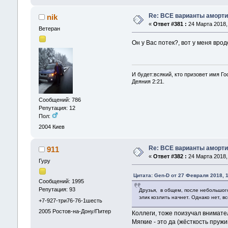
Re: ВСЕ варианты аморти
nik
«
Ответ #381 :
24 Марта 2018, 
Ветеран
Он у Вас потек?, вот у меня вро
И будет:всякий, кто призовет имя Го
Деяния 2:21.
Сообщений: 786
Репутация: 12
Пол:
2004
Киев
Re: ВСЕ варианты аморти
911
«
Ответ #382 :
24 Марта 2018, 
Гуру
Цитата: Gen-D от 27 Февраля 2018, 
Сообщений: 1995
Репутация: 93
Друзья, в общем, после небольшог
элик козлить начнет. Однако нет, в
+7-927-три76-76-1шесть
2005
Ростов-на-Дону/Питер
Коллеги, тоже поизучал внимате
Мягкие - это да (жёсткость пруж