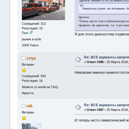
Цитата: Honda-70 от 24 Марта 201
Амортезы сухие, не потекшие. Н
Цитата:
"Очень часто стук стабилизатора 
Сообщений: 313
правило, по одиночке, т.е. стук сл
Репутация: 15
Пол:
Я для этого диагностику подвеск
рыжик в кубе
2009
Томск
Re: ВСЕ варианты аморти
znyx
«
Ответ #386 :
25 Марта 2018, 
Ветеран
Нивовские именно немного потом 
Сообщений: 593
Репутация: 16
Можете со мной на ТЫ))
Иркутск
Re: ВСЕ варианты аморти
nik
«
Ответ #387 :
25 Марта 2018, 
Ветеран
И теперь чисто символический в