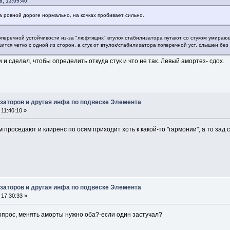
8, 13:09:40
а ровной дороге нормально, на кочках пробивает сильно.
поперечной устойчивости из-за "люфтящих" втулок стабилизатора путают со стуком умира
ышится четко с одной из сторон, а стук от втулок/стабилизатора поперечной уст. слышен без 
и и сделал, чтобы определить откуда стук и что не так. Левый амортез- сдох.
заторов и другая инфа по подвеске Элемента
11:40:10 »
проседают и клиренс по осям приходит хоть к какой-то "гармонии", а то зад
заторов и другая инфа по подвеске Элемента
17:30:33 »
опрос, менять аморты нужно оба?-если один застучал?