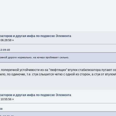
заторов и другая инфа по подвеске Элемента
06:28:58 »
13:09:40
овной дороге нормально, на кочках пробивает сильно.
а поперечной устойчивости из-за "люфтящих" втулок стабилизатора путают 
ло, по одиночке, т.е. стук слышится четко с одной из сторон, а стук от втуло
заторов и другая инфа по подвеске Элемента
10:55:56 »
58