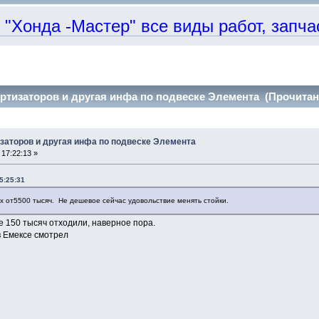
онда -Мастер" все виды работ, запчаст
тизаторов и другая инфа по подвеске Элемента (Прочитано
заторов и другая инфа по подвеске Элемента
17:22:13 »
15:25:31
х от5500 тысяч. Не дешевое сейчас удовольствие менять стойки.
е 150 тысяч отходили, наверное пора.
 в Емексе смотрел