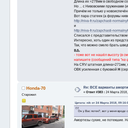
Длина их =278мм в свободном сос
Но ... с Нивовскими пружинами (
Причём не только у новоиспечён
Вот пара статеек (а форумы нив
http://niva-fr.ru/zapchasti-normalny
и
http://niva-fr.ru/zapchasti-normaln
Списался с представительство
Интересно, хоть один из предст
Так, что можно смело брать швед
p.s.
- тоже вот не нашёл высоту (в 
напишите (сообщений типа
"на
На CRV штатная длина=271мм, 
ОВК усиленная с буковкой
Н
(сер
Re: ВСЕ варианты аморти
Honda-70
«
Ответ #383 :
24 Марта 2018, 
Старожил
Цитата: nik от 24 Марта 2018, 09:16:
Он у Вас потек?, вот у меня вроде 
Амортезы сухие, не потекшие. Н