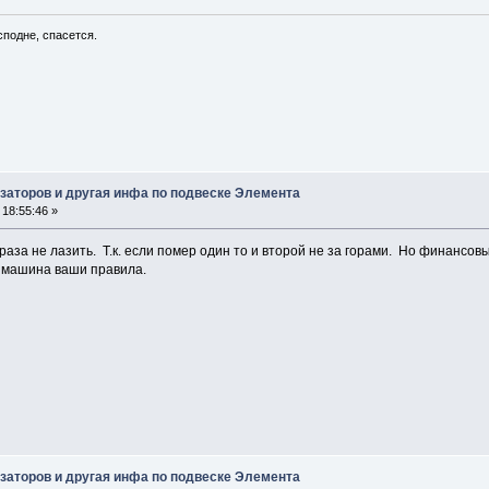
сподне, спасется.
заторов и другая инфа по подвеске Элемента
18:55:46 »
раза не лазить. Т.к. если помер один то и второй не за горами. Но финансо
а машина ваши правила.
заторов и другая инфа по подвеске Элемента