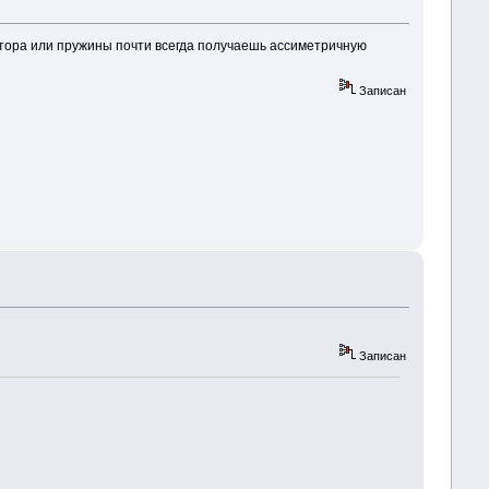
затора или пружины почти всегда получаешь ассиметричную
Записан
Записан