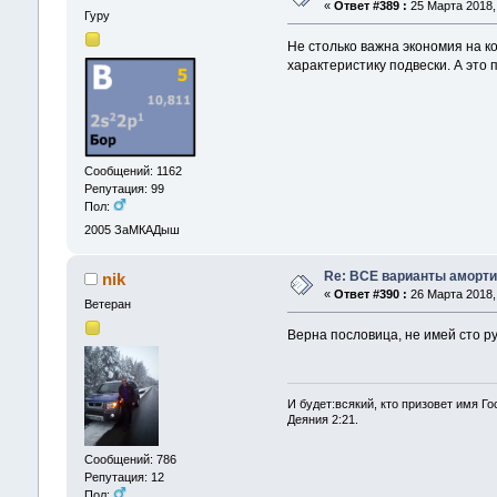
«
Ответ #389 :
25 Марта 2018, 
Гуру
Не столько важна экономия на к
характеристику подвески. А это
Сообщений: 1162
Репутация: 99
Пол:
2005
ЗаМКАДыш
Re: ВСЕ варианты аморти
nik
«
Ответ #390 :
26 Марта 2018, 
Ветеран
Верна пословица, не имей сто ру
И будет:всякий, кто призовет имя Го
Деяния 2:21.
Сообщений: 786
Репутация: 12
Пол: