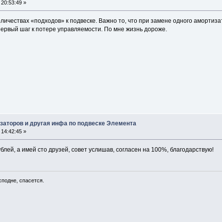
20:53:49 »
оличествах «подходов» к подвеске. Важно то, что при замене одного аморти
 первый шаг к потере управляемости. По мне жизнь дороже.
заторов и другая инфа по подвеске Элемента
14:42:45 »
блей, а имей сто друзей, совет услишав, согласен на 100%, благодарствую!
сподне, спасется.