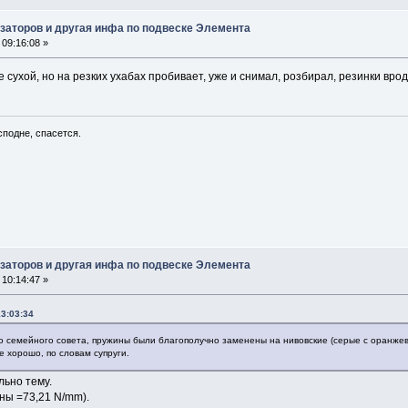
заторов и другая инфа по подвеске Элемента
09:16:08 »
де сухой, но на резких ухабах пробивает, уже и снимал, розбирал, резинки вро
сподне, спасется.
заторов и другая инфа по подвеске Элемента
10:14:47 »
13:03:34
о семейного совета, пружины были благополучно заменены на нивовские (серые с оранжевы
се хорошо, по словам супруги.
льно тему.
ины =73,21 N/mm).