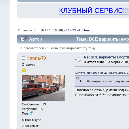
КЛУБНЫЙ СЕРВИС!!! "Х
Страницы:
1
...
16
17
18
19
[
20
]
21
22
23
24
Вниз
Автор
Тема: ВСЕ варианты амор
0 Пользователей и 1 Гость просматривают эту тему.
Re: ВСЕ варианты аморти
Honda-70
«
Ответ #380 :
23 Марта 2018, 
Старожил
Цитата: filin1907 от 23 Марта 2018, 
Ооо. Посмотрел сейчас цену на ни
Спасибо за отзыв, у меня родны
У нас каяба от 5,7т. начинается
Сообщений: 313
Репутация: 15
Пол:
рыжик в кубе
2009
Томск