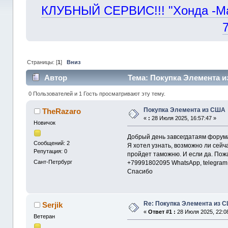
КЛУБНЫЙ СЕРВИС!!! "Хонда -Маст
Страницы: [
1
]
Вниз
Автор
Тема: Покупка Элемента и
0 Пользователей и 1 Гость просматривают эту тему.
Покупка Элемента из США
TheRazaro
«
:
28 Июля 2025, 16:57:47 »
Новичок
Добрый день завсегдатаям форум
Сообщений: 2
Я хотел узнать, возможно ли сейч
Репутация: 0
пройдет таможню. И если да. Пожа
Сант-Петрбург
+79991802095 WhatsApp, telegram
Спасибо
Re: Покупка Элемента из 
Serjik
«
Ответ #1 :
28 Июля 2025, 22:0
Ветеран