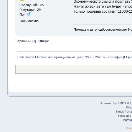
Экономического смысла покупать 
Сообщений: 585
Найти живой авто там будет непро
Репутация: 29
Только пошлина составит 11000-12
Пол:
2006
Москва
Помощь с автоподбором/осмотром Hon
Страницы: [
1
]
Вверх
Клуб Honda Element Информационный центр 2006 - 2025
»
География [EL]к
Powered by SMF 2.0.1
Simp
SimplePorta
Protected
XHTM
Свя