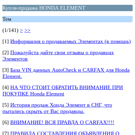
Купля-продажа HONDA ELEMENT
Тем
(1/141)
>
>>
[1]
Информация о продаваемых Элементах (в помощь)
[2]
Пожалуйста дайте свои отзывы о продавцах
Элементов
[3]
База VIN данных AutoCheck и CARFAX для Honda
Element.
[4]
НА ЧТО СТОИТ ОБРАТИТЬ ВНИМАНИЕ ПРИ
ПОКУПКЕ Honda Element
[5]
История продаж Хонда Элемент в СНГ, что
пытались скрыть от Вас продавцы.
[6]
ВНИМАНИЕ! ВСЯ ПРАВДА О CARFAX!!!!
[7]
ПРАВИЛА СОСТАВЛЕНИЯ ОБЪЯВЛЕНИЯ О