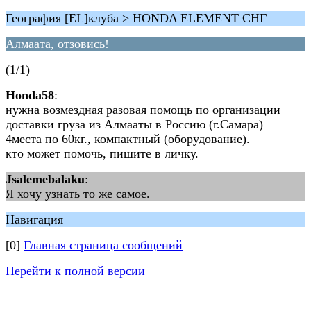
География [EL]клуба > HONDA ELEMENT СНГ
Алмаата, отзовись!
(1/1)
Honda58
:
нужна возмездная разовая помощь по организации
доставки груза из Алмааты в Россию (г.Самара)
4места по 60кг., компактный (оборудование).
кто может помочь, пишите в личку.
Jsalemebalaku
:
Я хочу узнать то же самое.
Навигация
[0]
Главная страница сообщений
Перейти к полной версии