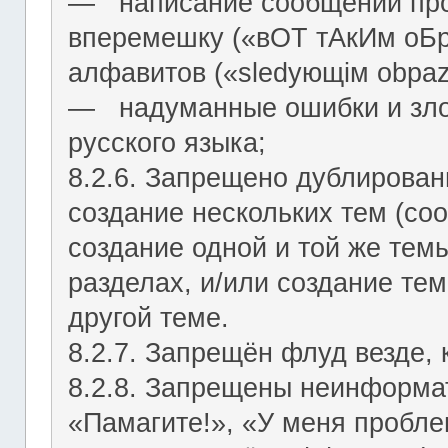
― написание сообщений про
вперемешку («вОТ тАкИм оБр
алфавитов («slеdующiм оbраz
― надуманные ошибки и зло
русского языка;
8.2.6. Запрещено дублирован
создание нескольких тем (со
создание одной и той же тем
разделах, и/или создание те
другой теме.
8.2.7. Запрещён флуд везде,
8.2.8. Запрещены неинформа
«Памагите!», «У меня проблем