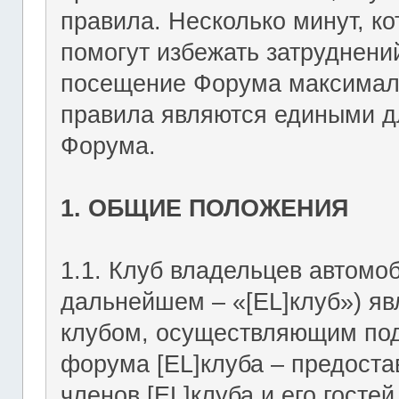
правила. Несколько минут, ко
помогут избежать затруднени
посещение Форума максимал
правила являются едиными дл
Форума.
1. ОБЩИЕ ПОЛОЖЕНИЯ
1.1. Клуб владельцев автомоб
дальнейшем – «[EL]клуб») я
клубом, осуществляющим подд
форума [EL]клуба – предост
членов [EL]клуба и его госте