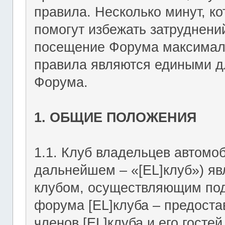
правила. Несколько минут, ко
помогут избежать затруднени
посещение Форума максимал
правила являются едиными дл
Форума.
1. ОБЩИЕ ПОЛОЖЕНИЯ
1.1. Клуб владельцев автомоб
дальнейшем – «[EL]клуб») я
клубом, осуществляющим подд
форума [EL]клуба – предост
членов [EL]клуба и его госте