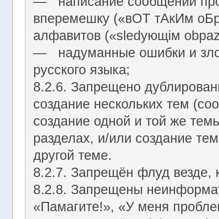
― написание сообщений про
вперемешку («вОТ тАкИм оБр
алфавитов («slеdующiм оbраz
― надуманные ошибки и зло
русского языка;
8.2.6. Запрещено дублирован
создание нескольких тем (со
создание одной и той же тем
разделах, и/или создание те
другой теме.
8.2.7. Запрещён флуд везде,
8.2.8. Запрещены неинформа
«Памагите!», «У меня проблем