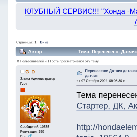
КЛУБНЫЙ СЕРВИС!!! "Хонда -Маст
Страницы: [
1
]
Вниз
Автор
Тема: Перенесено: Датчик
0 Пользователей и 1 Гость просматривают эту тему.
Перенесено: Датчик детона
G_D
датчик
Злюка Администратор
«
:
07 Октября 2024, 09:08:30 »
Гуру
Тема перенесе
Стартер, ДК, А
http://hondaele
Сообщений: 10535
Репутация: 350
Пол: