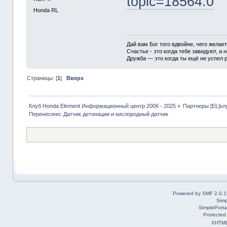
topic=18564.0
Honda RL
Дай вам Бог того вдвойне, чего желае
Счастье - это когда тебе завидуют, а н
Дружба — это когда ты ещё не успел р
Страницы: [
1
]
Вверх
Клуб Honda Element Информационный центр 2006 - 2025
»
Партнеры [EL]кл
Перенесено: Датчик детонации и кислородный датчик
Powered by SMF 2.0.1
Simp
SimplePorta
Protected
XHTM