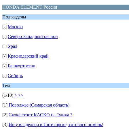
HONDA ELEMENT Россия
Подразделы
[-]
Москва
[-]
Северо-Западный регион
[-]
Урал
[-]
Краснодарский край
[-]
Башкортостан
[-]
Сибирь
Тем
(1/10)
>
>>
[1]
Поволжье (Самарская область)
[2]
Скока стоит КАСКО на Элика ?
[3]
Ищу владельца в Пятигорске, готового помочь!