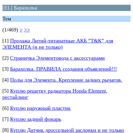
[EL] Барахолка
Тем
(1/469)
>
>>
[1]
Продажа Литий-титанатные АКБ ”Т&К” для
ЭЛЕМЕНТА (и не только)
[2]
Страничка Элементовода с аксессуарами
[3]
Барахолка. ПРАВИЛА создания объявлений!!!
[4]
Полы для Элемента. Крепление задних рычагов.
[5]
Куплю решетку радиатора Honda Element,
рестайлинг
[6]
Куплю наружный пластик
[7]
Куплю задний фонарь
[8]
Куплю Датчик дроссельной заслонки и не только